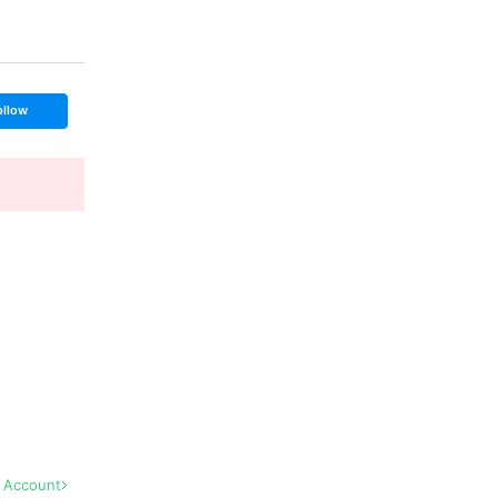
ollow
l Account