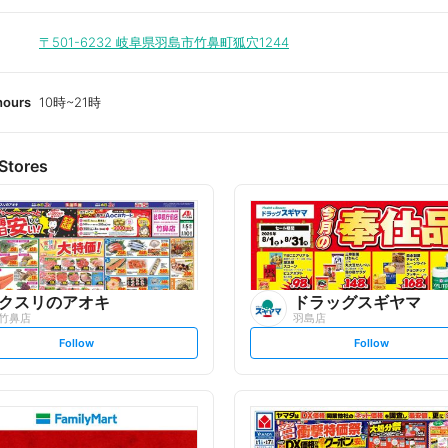
〒501-6232
岐阜県羽島市竹鼻町狐穴1244
hours
10時~21時
Stores
クスリのアオキ
ドラッグスギヤマ
竹鼻店
羽島店
s
s
Follow
Follow
e
e
t
t
f
f
o
o
l
l
l
l
o
o
w
w