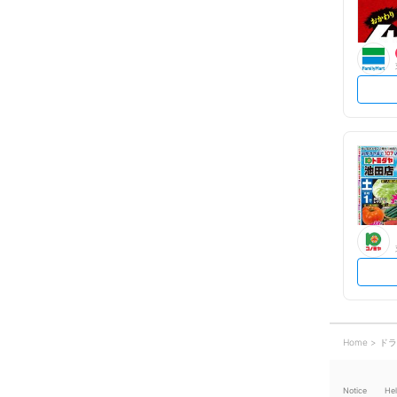
Home
ドラ
Notice
He