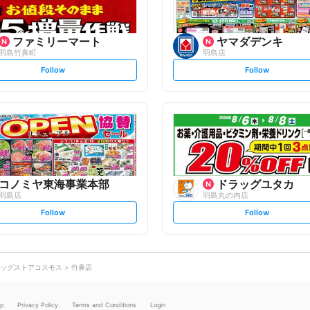
ファミリーマート
ヤマダデンキ
羽島竹鼻町
羽島店
s
s
Follow
Follow
e
e
t
t
f
f
o
o
l
l
l
l
o
o
w
w
コノミヤ東海事業本部
ドラッグユタカ
羽島店
羽島丸の内店
s
s
Follow
Follow
e
e
t
t
f
f
o
o
l
l
l
l
o
o
ッグストアコスモス
竹鼻店
w
w
lp
Privacy Policy
Terms and Conditions
Login