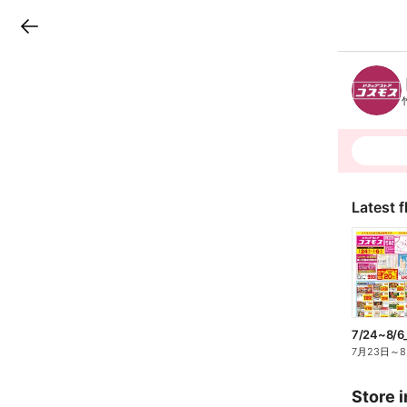
LINEチラシ
B
r
a
n
c
h
T
o
p
Latest f
7/24~8/
7月23日
～
Store i