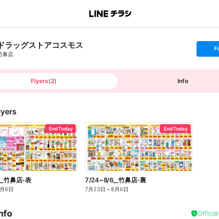
ドラッグストアコスモス
s
F
e
竹鼻店
t
f
o
l
l
Flyers
(
2
)
Info
o
w
lyers
End Today
End Today
6__竹鼻店-表
7/24~8/6__竹鼻店-裏
8月6日
7月23日
～
8月6日
nfo
Officia