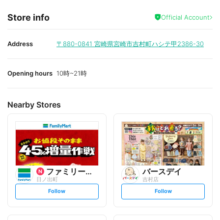
Store info
Official Account
Address
〒880-0841
宮崎県宮崎市吉村町ハシテ甲2386-30
Opening hours
10時~21時
Nearby Stores
ファミリーマート
バースデイ
日ノ出町
吉村店
s
s
Follow
Follow
e
e
t
t
f
f
o
o
l
l