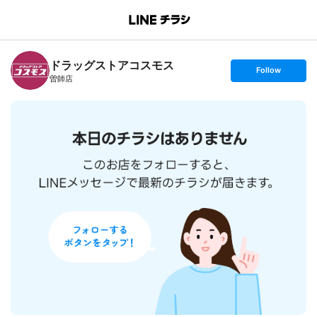
B
r
a
n
ドラッグストアコスモス
c
s
Follow
h
e
曽師店
T
t
o
f
p
o
l
l
o
w