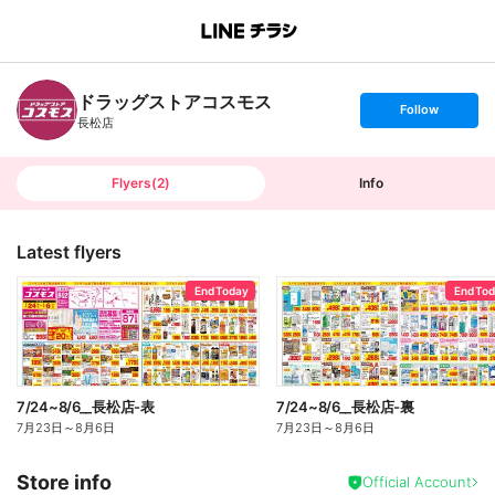
B
r
a
n
ドラッグストアコスモス
c
s
Follow
h
e
長松店
T
t
o
f
p
o
l
l
Flyers
(
2
)
Info
o
w
Latest flyers
End Today
End To
7/24~8/6__長松店-表
7/24~8/6__長松店-裏
7月23日
～
8月6日
7月23日
～
8月6日
Store info
Official Account