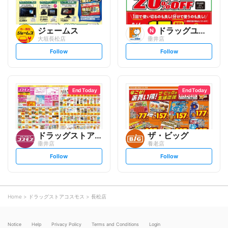
ジェームス
ドラッグユタカ
大垣長松店
垂井店
s
s
Follow
Follow
e
e
t
t
f
f
o
o
l
l
l
l
o
o
End Today
End Today
w
w
ドラッグストアコスモス
ザ・ビッグ
垂井店
養老店
s
s
Follow
Follow
e
e
t
t
f
f
o
o
l
l
l
l
o
o
Home
ドラッグストアコスモス
長松店
w
w
Notice
Help
Privacy Policy
Terms and Conditions
Login