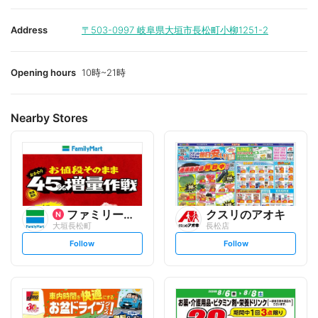
Address
〒503-0997
岐阜県大垣市長松町小柳1251-2
Opening hours
10時~21時
Nearby Stores
ファミリーマート
クスリのアオキ
大垣長松町
長松店
s
s
Follow
Follow
e
e
t
t
f
f
o
o
l
l
l
l
o
o
w
w