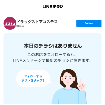
B
r
a
n
ドラッグストアコスモス
c
s
Follow
h
e
御幸店
T
t
o
f
p
o
l
l
o
w