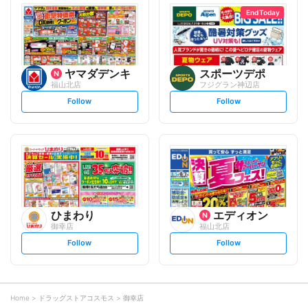
l
l
o
o
End Today
w
w
ヤマダデンキ
スポーツデポ
福山北店
フジグラン神辺店
s
s
Follow
Follow
e
e
t
t
f
f
o
o
l
l
l
l
o
o
w
w
ひまわり
エディオン
御幸店
福山北店
s
s
Follow
Follow
e
e
t
t
f
f
o
o
l
l
l
l
o
o
Home
ドラッグストアコスモス
御幸店
w
w