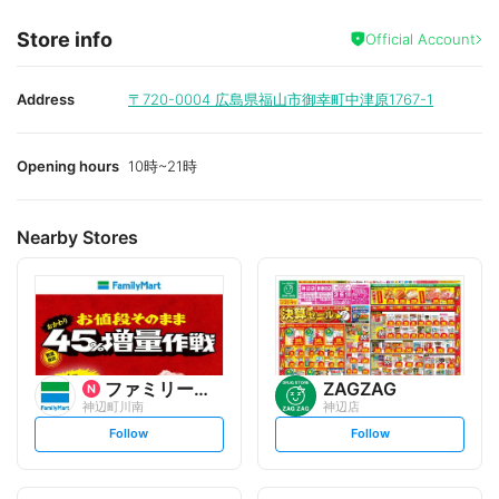
Store info
Official Account
Address
〒720-0004
広島県福山市御幸町中津原1767-1
Opening hours
10時~21時
Nearby Stores
ファミリーマート
ZAGZAG
神辺町川南
神辺店
s
s
Follow
Follow
e
e
t
t
f
f
o
o
l
l