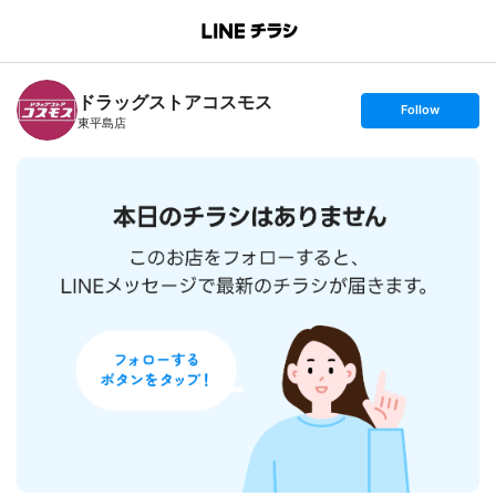
B
r
a
n
ドラッグストアコスモス
c
s
Follow
h
e
東平島店
T
t
o
f
p
o
l
l
o
w