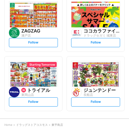
l
l
o
o
w
w
ZAGZAG
ココカラファイン
瀬戸店
ドラッグセガミ 城東店
s
s
Follow
Follow
e
e
t
t
f
f
o
o
l
l
l
l
o
o
Starting Tomorrow
w
w
トライアル
ジュンテンドー
東岡山店
長船店
s
s
Follow
Follow
e
e
t
t
f
f
o
o
l
l
l
l
o
o
Home
ドラッグストアコスモス
東平島店
w
w