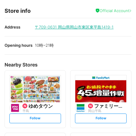
Store info
Official Account
Address
〒709-0631
岡山県岡山市東区東平島1419-1
Opening hours
10時~21時
Nearby Stores
ゆめタウン
ファミリーマート
平島
岡山平島
s
s
Follow
Follow
e
e
t
t
f
f
o
o
l
l