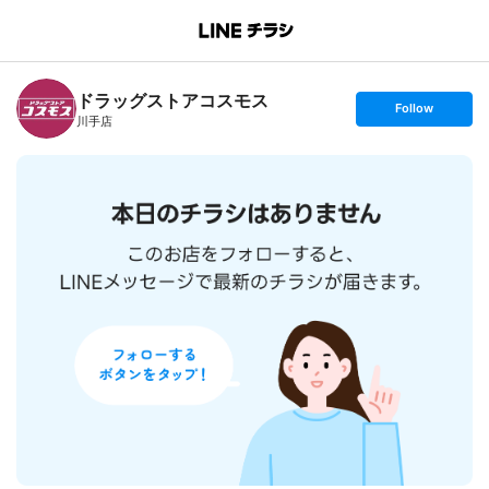
B
r
a
n
ドラッグストアコスモス
c
s
Follow
h
e
川手店
T
t
o
f
p
o
l
l
o
w