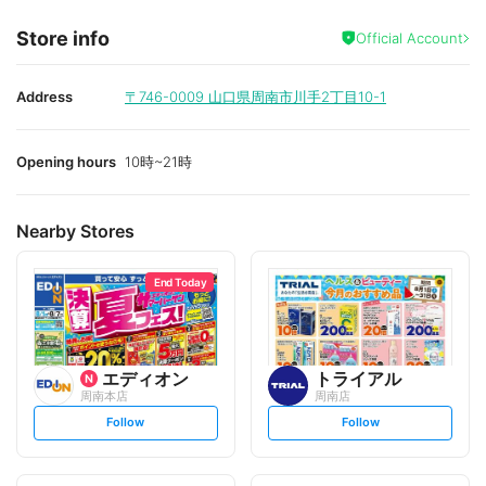
Store info
Official Account
Address
〒746-0009
山口県周南市川手2丁目10-1
Opening hours
10時~21時
Nearby Stores
End Today
エディオン
トライアル
周南本店
周南店
s
s
Follow
Follow
e
e
t
t
f
f
o
o
l
l