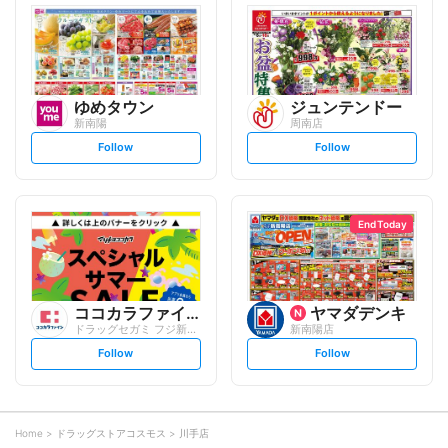
l
l
o
o
w
w
ゆめタウン
ジュンテンドー
新南陽
周南店
s
s
Follow
Follow
e
e
t
t
f
f
o
o
l
l
l
l
o
o
End Today
w
w
ココカラファイン
ヤマダデンキ
ドラッグセガミ フジ新南陽店
新南陽店
s
s
Follow
Follow
e
e
t
t
f
f
o
o
l
l
l
l
o
o
Home
ドラッグストアコスモス
川手店
w
w