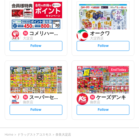
l
l
o
o
w
w
コメリハード&グリーン
オークワ
大淀店
大淀西店
s
s
Follow
Follow
e
e
t
t
f
f
o
o
l
l
l
l
o
o
End Today
w
w
スーパーセンターオークワ
ケーズデンキ
御所店
御所店
s
s
Follow
Follow
e
e
t
t
f
f
o
o
l
l
l
l
o
o
Home
ドラッグストアコスモス
奈良大淀店
w
w