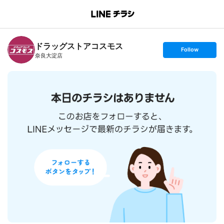
B
r
a
n
ドラッグストアコスモス
c
s
Follow
h
e
奈良大淀店
T
t
o
f
p
o
l
l
o
w