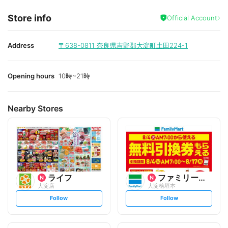
Store info
Official Account
Address
〒638-0811
奈良県吉野郡大淀町土田224-1
Opening hours
10時~21時
Nearby Stores
ライフ
ファミリーマート
大淀店
大淀桧垣本
s
s
Follow
Follow
e
e
t
t
f
f
o
o
l
l