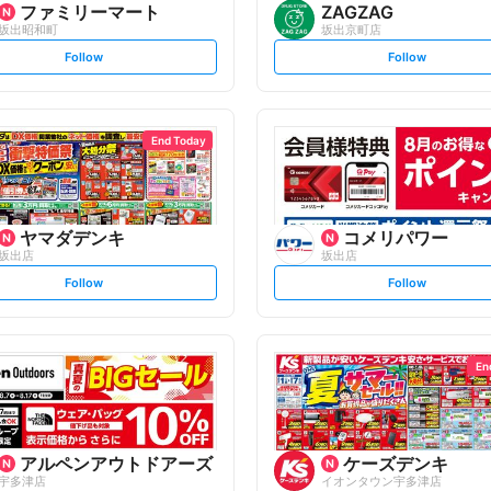
ファミリーマート
ZAGZAG
坂出昭和町
坂出京町店
s
s
Follow
Follow
e
e
t
t
f
f
o
o
l
l
l
l
o
o
End Today
w
w
ヤマダデンキ
コメリパワー
坂出店
坂出店
s
s
Follow
Follow
e
e
t
t
f
f
o
o
l
l
l
l
o
o
En
w
w
アルペンアウトドアーズ
ケーズデンキ
宇多津店
イオンタウン宇多津店