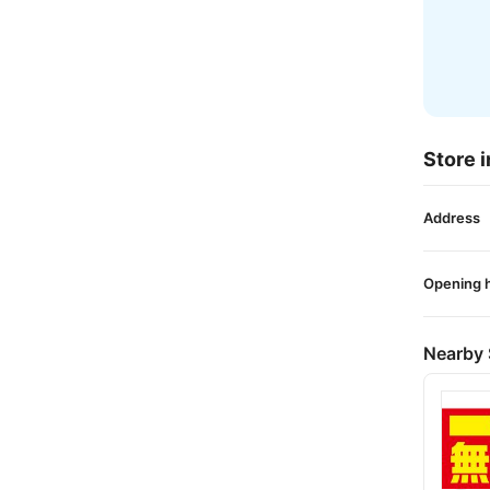
Store i
Address
Opening 
Nearby 