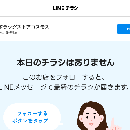
ドラッグストアコスモス
s
F
e
坂出昭和町店
t
f
o
l
l
o
w