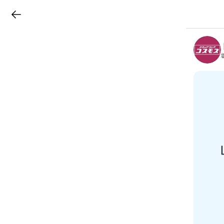
LINEチラシ
B
r
a
n
c
h
T
o
p