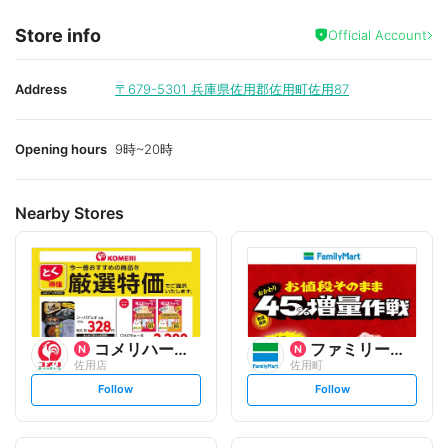
Store info
Official Account
Address
〒679-5301
兵庫県佐用郡佐用町佐用87
Opening hours
9時~20時
Nearby Stores
コメリハード&グリーン
ファミリーマート
佐用店
佐用町
s
s
Follow
Follow
e
e
t
t
f
f
o
o
l
l