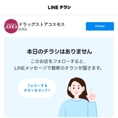
B
r
a
n
ドラッグストアコスモス
c
s
Follow
h
e
佐用店
T
t
o
f
p
o
l
l
o
w