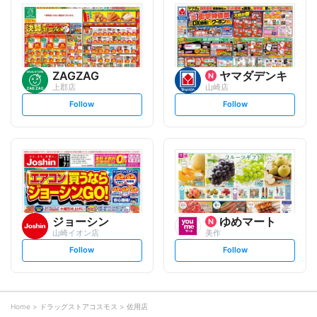
l
l
o
o
w
w
ZAGZAG
ヤマダデンキ
上郡店
山崎店
s
s
Follow
Follow
e
e
t
t
f
f
o
o
l
l
l
l
o
o
w
w
ジョーシン
ゆめマート
山崎イオン店
美作
s
s
Follow
Follow
e
e
t
t
f
f
o
o
l
l
l
l
o
o
Home
ドラッグストアコスモス
佐用店
w
w