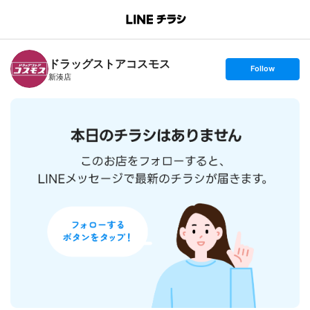
B
r
a
n
ドラッグストアコスモス
c
s
Follow
h
e
新湊店
T
t
o
f
p
o
l
l
o
w