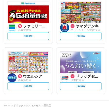
l
l
o
o
w
w
ファミリーマート
ヤマダデンキ
高岡中曽根
グリーンモール中曽根店
s
s
Follow
Follow
e
e
t
t
f
f
o
o
l
l
l
l
o
o
w
w
ウエルシア
ドラッグセイムス
高岡姫野店
伏木古府店
s
s
Follow
Follow
e
e
t
t
f
f
o
o
l
l
l
l
o
o
Home
ドラッグストアコスモス
新湊店
w
w