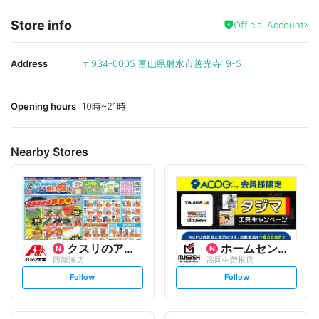
Store info
Official Account
Address
〒934-0005
富山県射水市善光寺19-5
Opening hours
10時~21時
Nearby Stores
クスリのアオキ
ホームセンタームサシ
西新湊店
高岡中曽根店
s
s
Follow
Follow
e
e
t
t
f
f
o
o
l
l