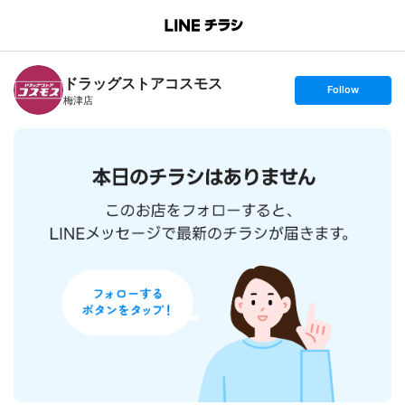
B
r
a
n
ドラッグストアコスモス
c
s
Follow
h
e
梅津店
T
t
o
f
p
o
l
l
o
w