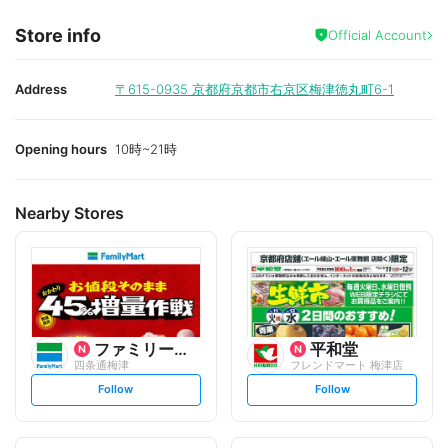
Store info
Official Account
Address
〒615-0935
京都府京都市右京区梅津徳丸町6-1
Opening hours
10時~21時
Nearby Stores
ファミリーマート
平和堂
四条通梅津
フレンドマート 梅津店
s
s
Follow
Follow
e
e
t
t
f
f
o
o
l
l