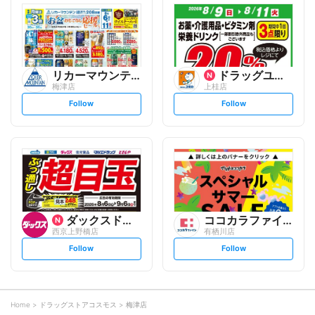
l
l
o
o
w
w
リカーマウンテン
ドラッグユタカ
梅津店
上桂店
s
s
Follow
Follow
e
e
t
t
f
f
o
o
l
l
l
l
o
o
w
w
ダックスドラッグ
ココカラファイン
西京上野橋店
有栖川店
s
s
Follow
Follow
e
e
t
t
f
f
o
o
l
l
l
l
o
o
Home
ドラッグストアコスモス
梅津店
w
w