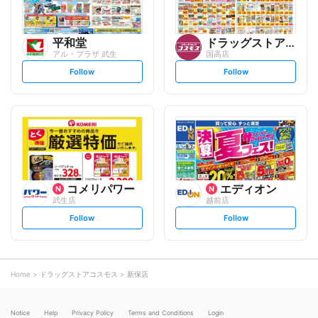
平和堂
ドラッグストアコスモス
アル・プラザ 武生
国高店
s
s
Follow
Follow
e
e
t
t
f
f
o
o
l
l
l
l
o
o
w
w
コメリパワー
エディオン
武生店
越前店
s
s
Follow
Follow
e
e
t
t
f
f
o
o
l
l
l
l
o
o
Home
ドラッグストアコスモス
新保店
w
w
Notice
Help
Privacy Policy
Terms and Conditions
Login