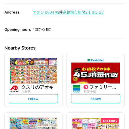
Address
〒915-0804
福井県越前市新保2丁目3-20
Opening hours
10時~21時
Nearby Stores
クスリのアオキ
ファミリーマート
吉野店
越前小松
s
s
Follow
Follow
e
e
t
t
f
f
o
o
l
l
l
l
o
o
End Today
w
w