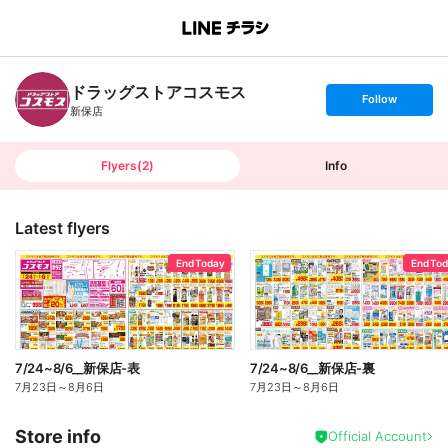
B
r
a
n
ドラッグストアコスモス
c
s
Follow
h
e
新保店
T
t
o
f
p
o
l
l
Flyers
(
2
)
Info
o
w
Latest flyers
End Today
End To
7/24~8/6__新保店-表
7/24~8/6__新保店-裏
7月23日
～
8月6日
7月23日
～
8月6日
Store info
Official Account