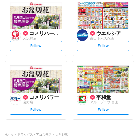
l
l
o
o
w
w
コメリハード&グリーン
ウエルシア
大沢野店
富山下大久保店
s
s
Follow
Follow
e
e
t
t
f
f
o
o
l
l
l
l
o
o
w
w
コメリパワー
平和堂
宮野店
アル・プラザ 富山
s
s
Follow
Follow
e
e
t
t
f
f
o
o
l
l
l
l
o
o
Home
ドラッグストアコスモス
大沢野店
w
w