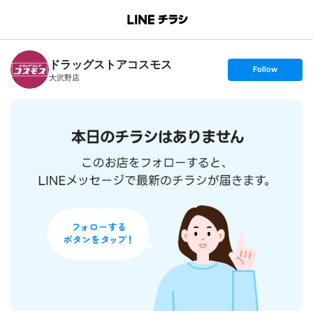
B
r
a
n
ドラッグストアコスモス
c
s
Follow
h
e
大沢野店
T
t
o
f
p
o
l
l
o
w