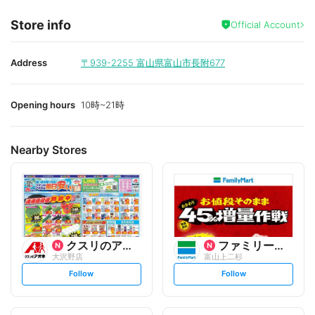
Store info
Official Account
Address
〒939-2255
富山県富山市長附677
Opening hours
10時~21時
Nearby Stores
クスリのアオキ
ファミリーマート
大沢野店
富山上二杉
s
s
Follow
Follow
e
e
t
t
f
f
o
o
l
l