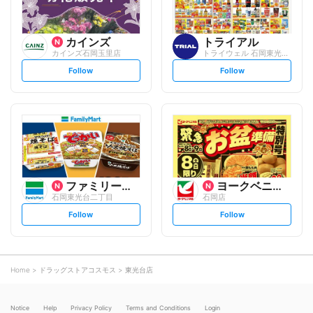
カインズ
トライアル
カインズ石岡玉里店
トライウェル 石岡東光台店
s
s
Follow
Follow
e
e
t
t
f
f
o
o
l
l
l
l
o
o
w
w
ファミリーマート
ヨークベニマル
石岡東光台二丁目
石岡店
s
s
Follow
Follow
e
e
t
t
f
f
o
o
l
l
l
l
o
o
Home
ドラッグストアコスモス
東光台店
w
w
Notice
Help
Privacy Policy
Terms and Conditions
Login