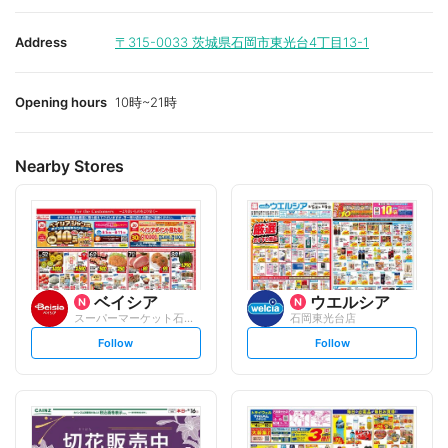
Address
〒315-0033
茨城県石岡市東光台4丁目13-1
Opening hours
10時~21時
Nearby Stores
ベイシア
ウエルシア
スーパーマーケット石岡東光台店
石岡東光台店
s
s
Follow
Follow
e
e
t
t
f
f
o
o
l
l
l
l
o
o
w
w