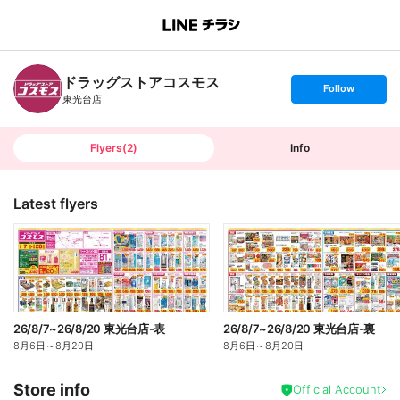
B
r
a
n
ドラッグストアコスモス
c
s
Follow
h
e
東光台店
T
t
o
f
p
o
l
l
Flyers
(
2
)
Info
o
w
Latest flyers
26/8/7~26/8/20 東光台店-表
26/8/7~26/8/20 東光台店-裏
8月6日
～
8月20日
8月6日
～
8月20日
Store info
Official Account