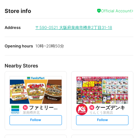
Store info
Official Account
Address
〒590-0521
大阪府泉南市樽井2丁目31-18
Opening hours
10時~20時50分
Nearby Stores
ファミリーマート
ケーズデンキ
泉南樽井北
りんくう泉南店
s
s
Follow
Follow
e
e
t
t
f
f
o
o
l
l