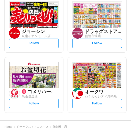
l
l
o
o
w
w
ジョーシン
ドラッグストアコスモス
泉南イオンモール店
信達市場店
s
s
Follow
Follow
e
e
t
t
f
f
o
o
l
l
l
l
o
o
w
w
コメリハード&グリーン
オークワ
泉南信達店
わくわくシティ尾崎店
s
s
Follow
Follow
e
e
t
t
f
f
o
o
l
l
l
l
o
o
Home
ドラッグストアコスモス
泉南樽井店
w
w