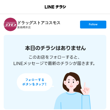
B
r
a
n
ドラッグストアコスモス
c
s
Follow
h
e
泉南樽井店
T
t
o
f
p
o
l
l
o
w