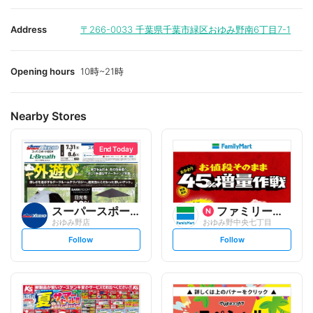
Address
〒266-0033
千葉県千葉市緑区おゆみ野南6丁目7-1
Opening hours
10時~21時
Nearby Stores
End Today
スーパースポーツゼビオ
ファミリーマート
おゆみ野店
おゆみ野中央七丁目
s
s
Follow
Follow
e
e
t
t
f
f
o
o
l
l
l
l
o
o
w
w