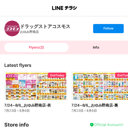
B
r
a
n
ドラッグストアコスモス
c
s
Follow
h
e
おゆみ野南店
T
t
o
f
p
o
l
l
Flyers
(
2
)
Info
o
w
Latest flyers
End Today
End To
7/24~8/6__おゆみ野南店-表
7/24~8/6__おゆみ野南店-裏
7月23日
～
8月6日
7月23日
～
8月6日
Store info
Official Account