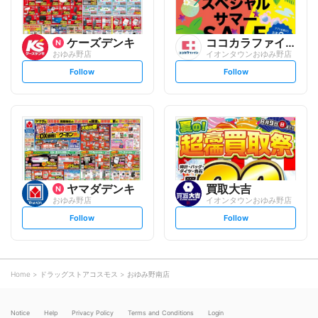
ケーズデンキ
ココカラファイン
おゆみ野店
イオンタウンおゆみ野店
s
s
Follow
Follow
e
e
t
t
f
f
o
o
l
l
l
l
o
o
w
w
ヤマダデンキ
買取大吉
おゆみ野店
イオンタウンおゆみ野店
s
s
Follow
Follow
e
e
t
t
f
f
o
o
l
l
l
l
o
o
Home
ドラッグストアコスモス
おゆみ野南店
w
w
Notice
Help
Privacy Policy
Terms and Conditions
Login