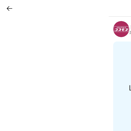
LINEチラシ
B
r
a
n
c
h
T
o
p