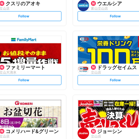
クスリのアオキ
ウエルシア
立山店
富山立山店
s
s
Follow
Follow
e
e
t
t
f
f
o
o
l
l
l
l
o
o
w
w
ファミリーマート
ドラッグセイムス
立山大清水
立山店
s
s
Follow
Follow
e
e
t
t
f
f
o
o
l
l
l
l
o
o
w
w
コメリハード&グリーン
ジョーシン
立山店
立山店