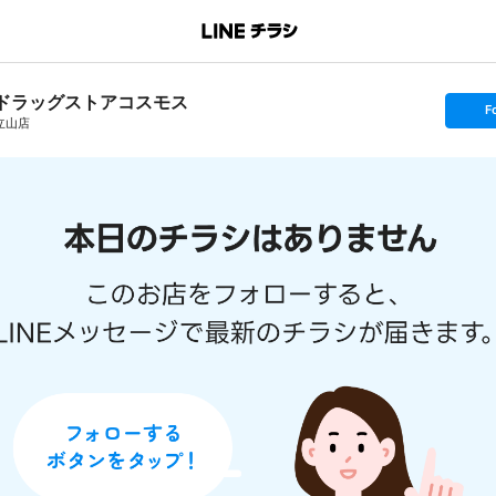
ドラッグストアコスモス
s
F
e
立山店
t
f
o
l
l
o
w