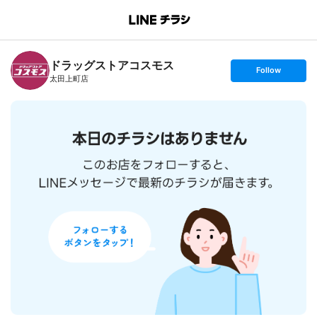
B
r
a
n
ドラッグストアコスモス
c
s
Follow
h
e
太田上町店
T
t
o
f
p
o
l
l
o
w