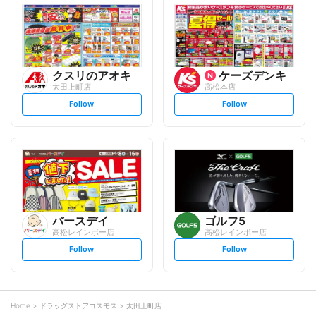
l
l
o
o
w
w
クスリのアオキ
ケーズデンキ
太田上町店
高松本店
s
s
Follow
Follow
e
e
t
t
f
f
o
o
l
l
l
l
o
o
w
w
バースデイ
ゴルフ5
高松レインボー店
高松レインボー店
s
s
Follow
Follow
e
e
t
t
f
f
o
o
l
l
l
l
o
o
Home
ドラッグストアコスモス
太田上町店
w
w