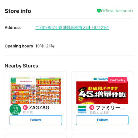
Store info
Official Account
Address
〒761-8074
香川県高松市太田上町221-1
Opening hours
10時~21時
Nearby Stores
End Today
ZAGZAG
ファミリーマート
鹿角店
高松太田上町
s
s
Follow
Follow
e
e
t
t
f
f
o
o
l
l