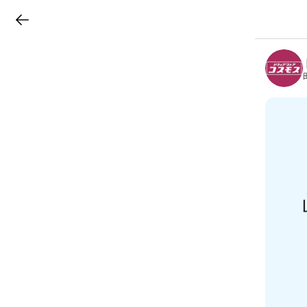
LINEチラシ
B
r
a
n
c
h
T
o
p