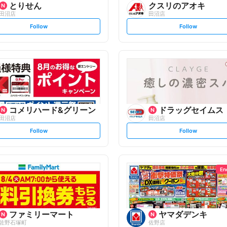
とりせん
クスリのアオキ
田沼店
田沼店
s
s
Follow
Follow
e
e
t
t
f
f
o
o
l
l
l
l
o
o
w
w
コメリハード&グリーン
ドラッグセイムス
田沼店
田沼店
s
s
Follow
Follow
e
e
t
t
f
f
o
o
l
l
l
l
o
o
En
w
w
ファミリーマート
ヤマダデンキ
佐野石塚町
佐野店