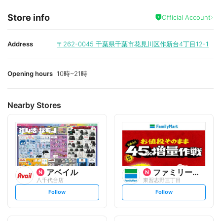
Store info
Official Account
Address
〒262-0045
千葉県千葉市花見川区作新台4丁目12-1
Opening hours
10時~21時
Nearby Stores
アベイル
ファミリーマート
八千代台店
東習志野三丁目
s
s
Follow
Follow
e
e
t
t
f
f
o
o
l
l