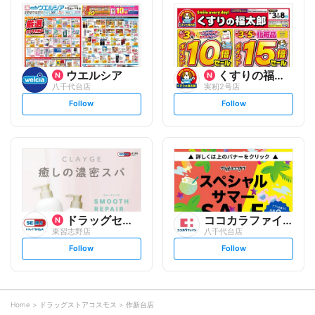
l
l
o
o
w
w
ウエルシア
くすりの福太郎
八千代台店
実籾2号店
s
s
Follow
Follow
e
e
t
t
f
f
o
o
l
l
l
l
o
o
w
w
ドラッグセイムス
ココカラファイン
東習志野店
八千代台店
s
s
Follow
Follow
e
e
t
t
f
f
o
o
l
l
l
l
o
o
Home
ドラッグストアコスモス
作新台店
w
w