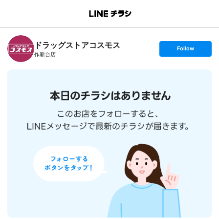
B
r
a
n
ドラッグストアコスモス
c
s
Follow
h
e
作新台店
T
t
o
f
p
o
l
l
o
w