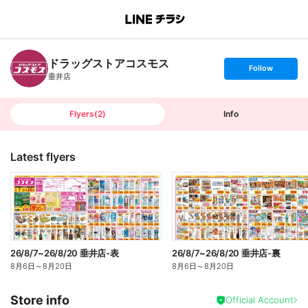
B
r
a
n
ドラッグストアコスモス
c
s
Follow
h
e
垂井店
T
t
o
f
p
o
l
l
Flyers
(
2
)
Info
o
w
Latest flyers
26/8/7~26/8/20 垂井店-表
26/8/7~26/8/20 垂井店-裏
8月6日
～
8月20日
8月6日
～
8月20日
Store info
Official Account