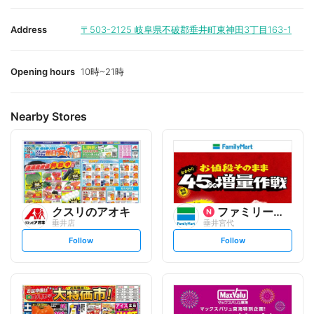
Address
〒503-2125
岐阜県不破郡垂井町東神田3丁目163-1
Opening hours
10時~21時
Nearby Stores
クスリのアオキ
ファミリーマート
垂井店
垂井宮代
s
s
Follow
Follow
e
e
t
t
f
f
o
o
l
l
l
l
o
o
w
w