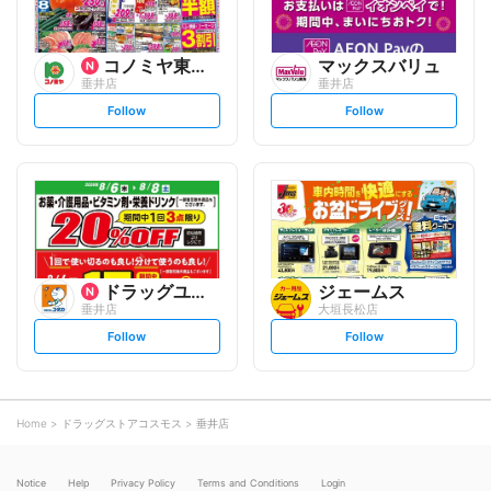
コノミヤ東海事業本部
マックスバリュ
垂井店
垂井店
s
s
Follow
Follow
e
e
t
t
f
f
o
o
l
l
l
l
o
o
w
w
ドラッグユタカ
ジェームス
垂井店
大垣長松店
s
s
Follow
Follow
e
e
t
t
f
f
o
o
l
l
l
l
o
o
Home
ドラッグストアコスモス
垂井店
w
w
Notice
Help
Privacy Policy
Terms and Conditions
Login