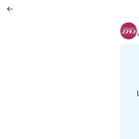
LINEチラシ
B
r
a
n
c
h
T
o
p