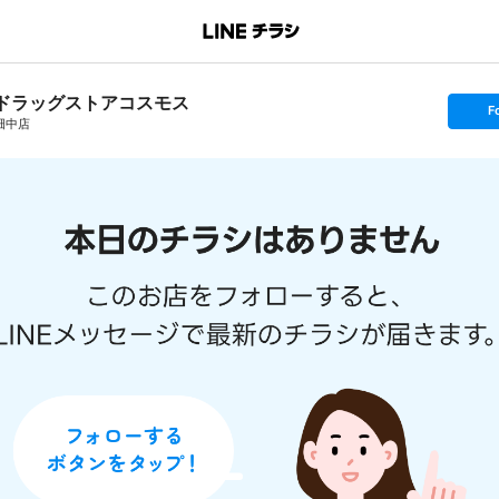
ドラッグストアコスモス
s
F
e
畑中店
t
f
o
l
l
o
w