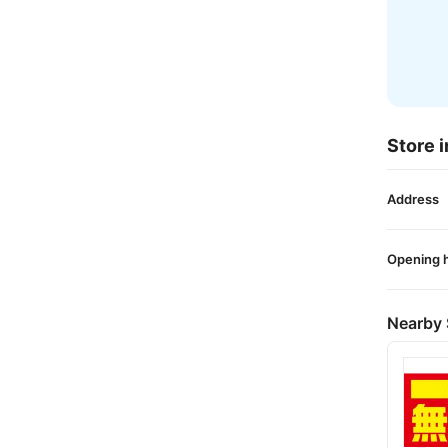
Store i
Address
Opening 
Nearby 