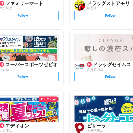
ファミリーマート
ドラッグストアモリ
大分羽屋
羽屋店
s
s
Follow
Follow
e
e
t
t
f
f
o
o
l
l
l
l
o
o
w
w
スーパースポーツゼビオ
ドラッグセイムス
大分店
大分奥田店
s
s
Follow
Follow
e
e
t
t
f
f
o
o
l
l
l
l
o
o
End Today
w
w
エディオン
ピザーラ
大分本店
大分中央店