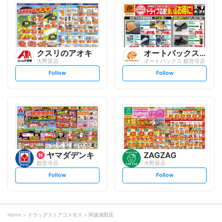
l
l
o
o
w
w
クスリのアオキ
オートバックスグループ
大野原店
オートバックス 観音寺店
s
s
Follow
Follow
e
e
t
t
f
f
o
o
l
l
l
l
o
o
w
w
ヤマダデンキ
ZAGZAG
観音寺店
大野原店
s
s
Follow
Follow
e
e
t
t
f
f
o
o
l
l
l
l
o
o
Home
ドラッグストアコスモス
阿波池田店
w
w