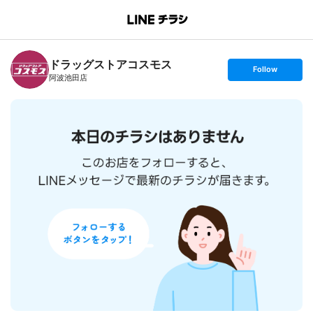
B
r
a
n
ドラッグストアコスモス
c
s
Follow
h
e
阿波池田店
T
t
o
f
p
o
l
l
o
w