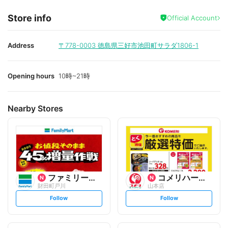
Store info
Official Account
Address
〒778-0003
徳島県三好市池田町サラダ1806-1
Opening hours
10時~21時
Nearby Stores
ファミリーマート
コメリハード&グリーン
財田町戸川
山本店
s
s
Follow
Follow
e
e
t
t
f
f
o
o
l
l