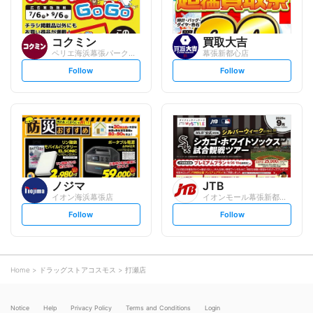
コクミン
買取大吉
ペリエ海浜幕張パークサイド
幕張新都心店
s
s
Follow
Follow
e
e
t
t
f
f
o
o
l
l
l
l
o
o
w
w
ノジマ
JTB
イオン海浜幕張店
イオンモール幕張新都心店
s
s
Follow
Follow
e
e
t
t
f
f
o
o
l
l
l
l
o
o
Home
ドラッグストアコスモス
打瀬店
w
w
Notice
Help
Privacy Policy
Terms and Conditions
Login