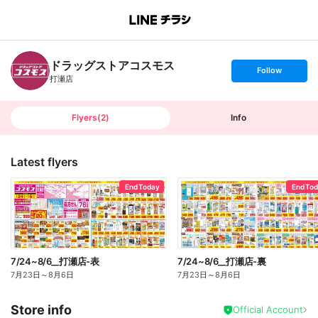
B
r
a
n
ドラッグストアコスモス
c
s
Follow
h
e
打瀬店
T
t
o
f
p
o
l
l
Flyers
(
2
)
Info
o
w
Latest flyers
End Today
End To
7/24~8/6__打瀬店-表
7/24~8/6__打瀬店-裏
7月23日
～
8月6日
7月23日
～
8月6日
Store info
Official Account