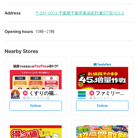
Address
〒261-0013
千葉県千葉市美浜区打瀬3丁目103-2
Opening hours
10時~21時
Nearby Stores
くすりの福太郎
ファミリーマート
幕張ベイタウン店
幕張ベイタウン
s
s
Follow
Follow
e
e
t
t
f
f
o
o
l
l
l
l
o
o
w
w