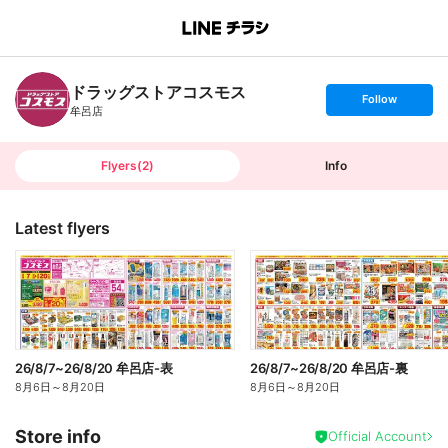
B
r
a
n
ドラッグストアコスモス
c
s
Follow
h
e
牟呂店
T
t
o
f
p
o
l
l
Flyers
(
2
)
Info
o
w
Latest flyers
26/8/7~26/8/20 牟呂店-表
26/8/7~26/8/20 牟呂店-裏
8月6日
～
8月20日
8月6日
～
8月20日
Store info
Official Account