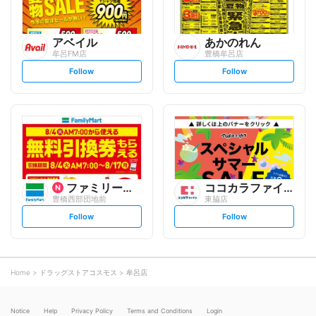
アベイル
あかのれん
牟呂FM店
豊橋牟呂店
s
s
Follow
Follow
e
e
t
t
f
f
o
o
l
l
l
l
o
o
w
w
ファミリーマート
ココカラファイン
豊橋西部団地前
東脇店
s
s
Follow
Follow
e
e
t
t
f
f
o
o
l
l
l
l
o
o
Home
ドラッグストアコスモス
牟呂店
w
w
Notice
Help
Privacy Policy
Terms and Conditions
Login