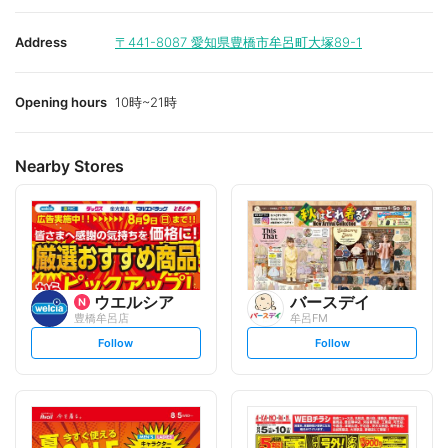
Address
〒441-8087
愛知県豊橋市牟呂町大塚89-1
Opening hours
10時~21時
Nearby Stores
ウエルシア
バースデイ
豊橋牟呂店
牟呂FM
s
s
Follow
Follow
e
e
t
t
f
f
o
o
l
l
l
l
o
o
w
w