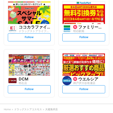
l
l
o
o
w
w
ココカラファイン
ファミリーマート
ドラッグストアライフォート 人丸店
明石駅南
s
s
Follow
Follow
e
e
t
t
f
f
o
o
l
l
l
l
o
o
w
w
DCM
ウエルシア
明石店
神戸伊川谷有瀬店
s
s
Follow
Follow
e
e
t
t
f
f
o
o
l
l
l
l
o
o
Home
ドラッグストアコスモス
大蔵海岸店
w
w