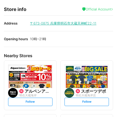
Store info
Official Account
Address
〒673-0875
兵庫県明石市大蔵天神町22-11
Opening hours
10時~21時
Nearby Stores
アルペンアウトドアーズ
スポーツデポ
明石大蔵海岸
明石大蔵海岸店
s
s
Follow
Follow
e
e
t
t
f
f
o
o
l
l