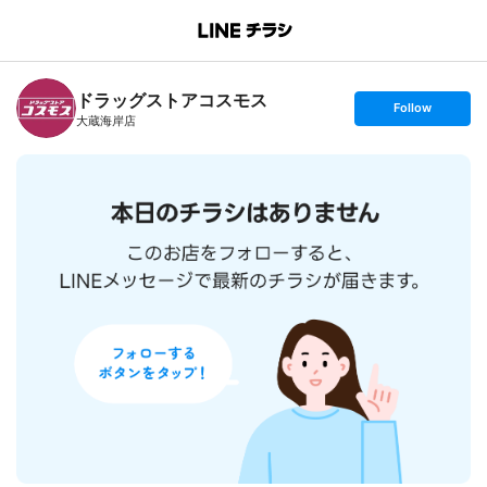
B
r
a
n
ドラッグストアコスモス
c
s
Follow
h
e
大蔵海岸店
T
t
o
f
p
o
l
l
o
w