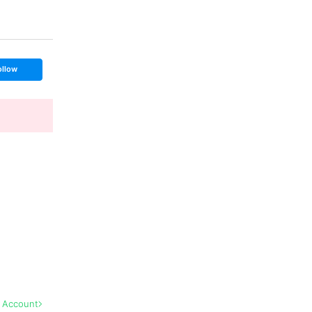
ollow
l Account