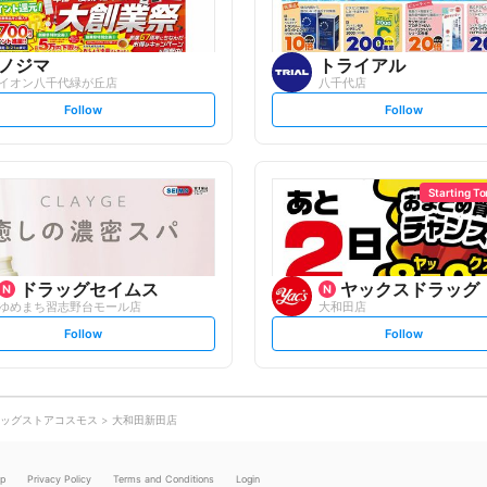
ノジマ
トライアル
イオン八千代緑が丘店
八千代店
s
s
Follow
Follow
e
e
t
t
f
f
o
o
l
l
l
l
o
o
Starting T
w
w
ドラッグセイムス
ヤックスドラッグ
ゆめまち習志野台モール店
大和田店
s
s
Follow
Follow
e
e
t
t
f
f
o
o
l
l
l
l
o
o
ッグストアコスモス
大和田新田店
w
w
lp
Privacy Policy
Terms and Conditions
Login