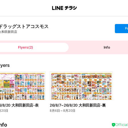
ドラッグストアコスモス
s
F
e
大和田新田店
t
f
o
l
l
Flyers
(
2
)
Info
o
w
lyers
26/8/20 大和田新田店-表
26/8/7~26/8/20 大和田新田店-裏
月20日
8月6日
～
8月20日
nfo
Officia