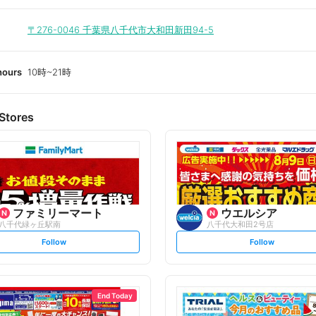
〒276-0046
千葉県八千代市大和田新田94-5
hours
10時~21時
Stores
ファミリーマート
ウエルシア
八千代緑ヶ丘駅南
八千代大和田2号店
s
s
Follow
Follow
e
e
t
t
f
f
o
o
l
l
l
l
o
o
End Today
w
w