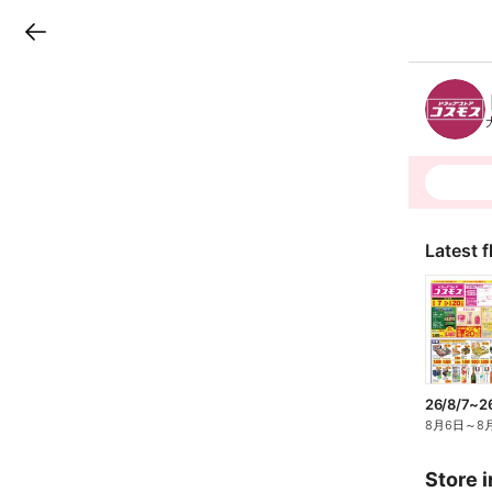
LINEチラシ
B
r
a
n
c
h
T
o
p
Latest f
26/8/7~
8月6日
～
8
Store i