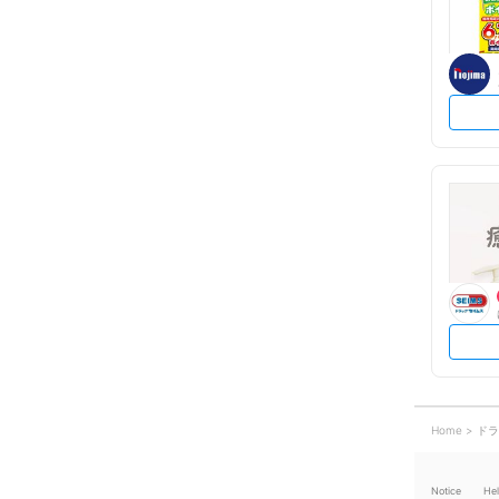
Home
ドラ
Notice
He