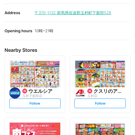
Address
〒370-1132
群馬県佐波郡玉村町下新田528
Opening hours
10時~21時
Nearby Stores
ウエルシア
クスリのアオキ
玉村下新田店
玉村店
s
s
Follow
Follow
e
e
t
t
f
f
o
o
l
l
l
l
o
o
w
w