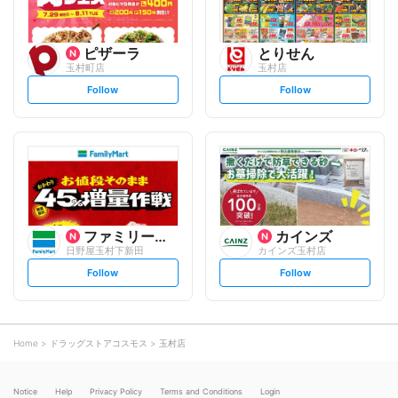
ピザーラ
とりせん
玉村町店
玉村店
s
s
Follow
Follow
e
e
t
t
f
f
o
o
l
l
l
l
o
o
w
w
ファミリーマート
カインズ
日野屋玉村下新田
カインズ玉村店
s
s
Follow
Follow
e
e
t
t
f
f
o
o
l
l
l
l
o
o
Home
ドラッグストアコスモス
玉村店
w
w
Notice
Help
Privacy Policy
Terms and Conditions
Login