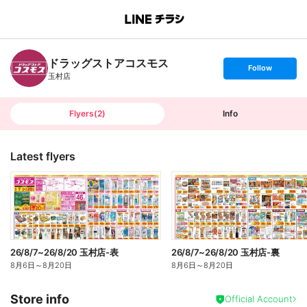
B
r
a
n
ドラッグストアコスモス
c
s
Follow
h
e
玉村店
T
t
o
f
p
o
l
l
Flyers
(
2
)
Info
o
w
Latest flyers
26/8/7~26/8/20 玉村店-表
26/8/7~26/8/20 玉村店-裏
8月6日
～
8月20日
8月6日
～
8月20日
Store info
Official Account