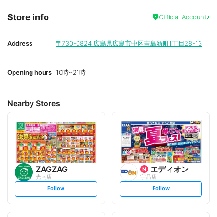
Store info
Official Account
Address
〒730-0824
広島県広島市中区吉島新町1丁目28-13
Opening hours
10時~21時
Nearby Stores
ZAGZAG
エディオン
光南店
宇品店
s
s
Follow
Follow
e
e
t
t
f
f
o
o
l
l