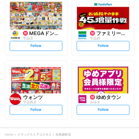
l
l
o
o
w
w
MEGAドン・キホーテ
ファミリーマート
宇品店
宇品西
s
s
Follow
Follow
e
e
t
t
f
f
o
o
l
l
l
l
o
o
w
w
ウォンツ
ゆめタウン
宇品西店
みゆき
s
s
Follow
Follow
e
e
t
t
f
f
o
o
l
l
l
l
o
o
Home
ドラッグストアコスモス
吉島新町店
w
w