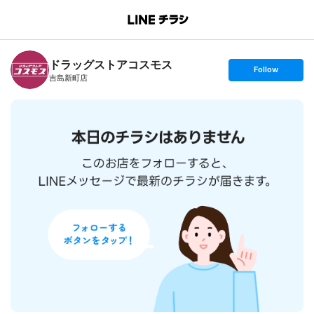
B
r
a
n
ドラッグストアコスモス
c
s
Follow
h
e
吉島新町店
T
t
o
f
p
o
l
l
o
w