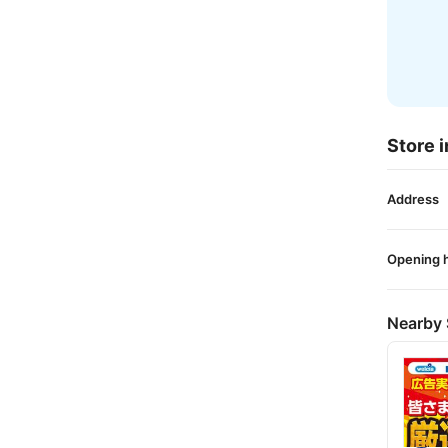
Store i
Address
Opening 
Nearby 