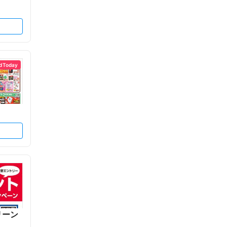
d Today
リーン