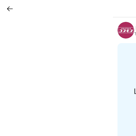
LINEチラシ
B
r
a
n
c
h
T
o
p