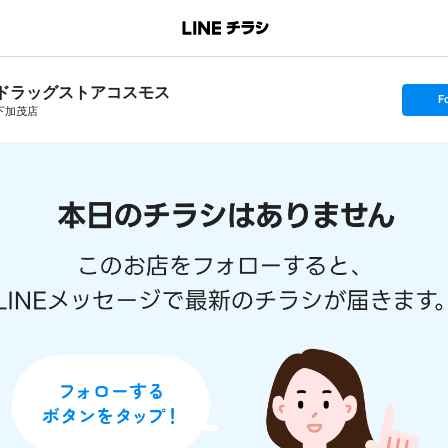
ドラッグストアコスモス
s
F
e
下加茂店
t
f
o
l
l
o
w