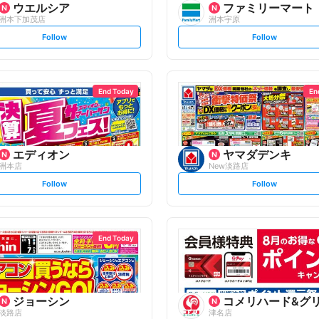
ウエルシア
ファミリーマート
洲本下加茂店
洲本宇原
s
s
Follow
Follow
e
e
t
t
f
f
o
o
l
l
l
l
o
o
End Today
En
w
w
エディオン
ヤマダデンキ
洲本店
New淡路店
s
s
Follow
Follow
e
e
t
t
f
f
o
o
l
l
l
l
o
o
End Today
w
w
ジョーシン
コメリハード&グ
淡路店
津名店