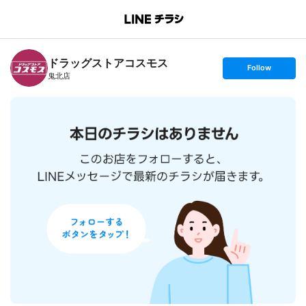
B
r
a
n
ドラッグストアコスモス
c
s
Follow
h
e
鬼北店
T
t
o
f
p
o
l
l
o
w