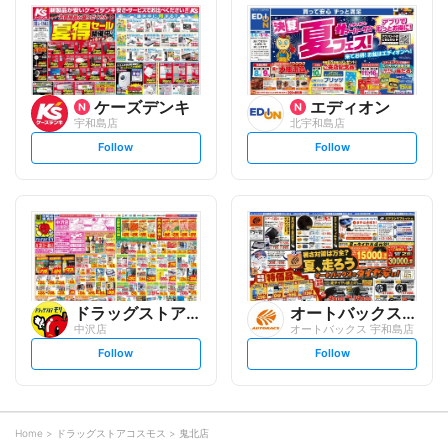
l
l
o
o
w
w
ケーズデンキ
エディオン
宇和島店
北宇和島店
s
s
Follow
Follow
e
e
t
t
f
f
o
o
l
l
l
l
o
o
w
w
ドラッグストアモリ
オートバックスグループ
中沢店
オートバックス 宇和島店
s
s
Follow
Follow
e
e
t
t
f
f
o
o
l
l
l
l
o
o
Home
ドラッグストアコスモス
鬼北店
w
w