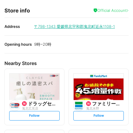
Store info
Official Account
Address
〒798-1343
愛媛県北宇和郡鬼北町近永1108-1
Opening hours
9時~20時
Nearby Stores
ドラッグセイムス
ファミリーマート
鬼北広見店
鬼北永野
s
s
Follow
Follow
e
e
t
t
f
f
o
o
l
l