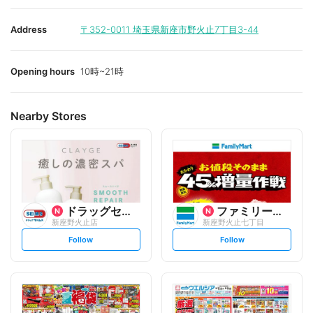
Address
〒352-0011
埼玉県新座市野火止7丁目3-44
Opening hours
10時~21時
Nearby Stores
ドラッグセイムス
ファミリーマート
新座野火止店
新座野火止七丁目
s
s
Follow
Follow
e
e
t
t
f
f
o
o
l
l
l
l
o
o
w
w