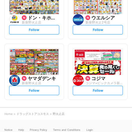
ドン・キホーテ
ウエルシア
新座野火止店
新座野火止2号店
s
s
Follow
Follow
e
e
t
t
f
f
o
o
l
l
l
l
o
o
w
w
ヤマダデンキ
コジマ
新座野火止店
コジマ×ビックカメラ新座店
s
s
Follow
Follow
e
e
t
t
f
f
o
o
l
l
l
l
o
o
Home
ドラッグストアコスモス
野火止店
w
w
Notice
Help
Privacy Policy
Terms and Conditions
Login