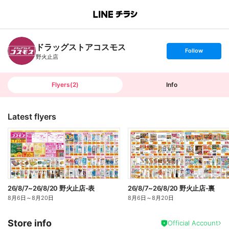
B
r
a
n
ドラッグストアコスモス
c
s
Follow
h
e
野火止店
T
t
o
f
p
o
l
l
Flyers
(
2
)
Info
o
w
Latest flyers
26/8/7~26/8/20 野火止店-表
26/8/7~26/8/20 野火止店-裏
8月6日
～
8月20日
8月6日
～
8月20日
Store info
Official Account