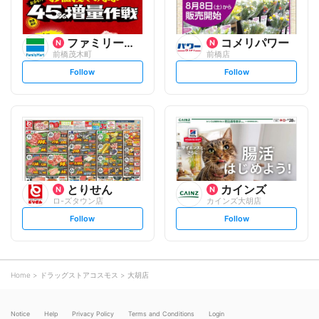
ファミリーマート
コメリパワー
前橋茂木町
前橋店
s
s
Follow
Follow
e
e
t
t
f
f
o
o
l
l
l
l
o
o
w
w
とりせん
カインズ
ロ-ズタウン店
カインズ大胡店
s
s
Follow
Follow
e
e
t
t
f
f
o
o
l
l
l
l
o
o
Home
ドラッグストアコスモス
大胡店
w
w
Notice
Help
Privacy Policy
Terms and Conditions
Login