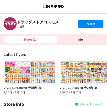
B
r
a
n
ドラッグストアコスモス
c
s
Follow
h
e
大胡店
T
t
o
f
p
o
l
l
Flyers
(
2
)
Info
o
w
Latest flyers
26/8/7~26/8/20 大胡店-表
26/8/7~26/8/20 大胡店-裏
8月6日
～
8月20日
8月6日
～
8月20日
Store info
Official Account