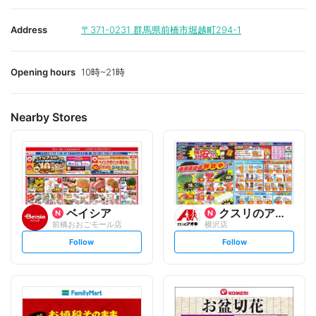
Address
〒371-0231
群馬県前橋市堀越町294-1
Opening hours
10時~21時
Nearby Stores
ベイシア
クスリのアオキ
前橋おおごモール店
横沢店
s
s
Follow
Follow
e
e
t
t
f
f
o
o
l
l
l
l
o
o
w
w