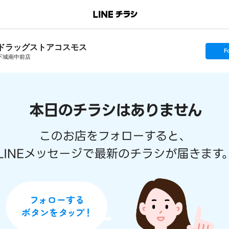
ドラッグストアコスモス
s
F
e
下城南中前店
t
f
o
l
l
o
w