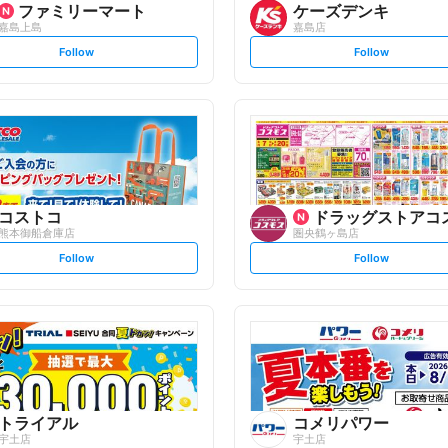
ファミリーマート
ケーズデンキ
嘉島上島
嘉島店
s
s
Follow
Follow
e
e
t
t
f
f
o
o
l
l
l
l
o
o
w
w
コストコ
ドラッグストアコ
熊本御船倉庫店
圏央鶴ヶ島店
s
s
Follow
Follow
e
e
t
t
f
f
o
o
l
l
l
l
o
o
w
w
トライアル
コメリパワー
宇土店
宇土店