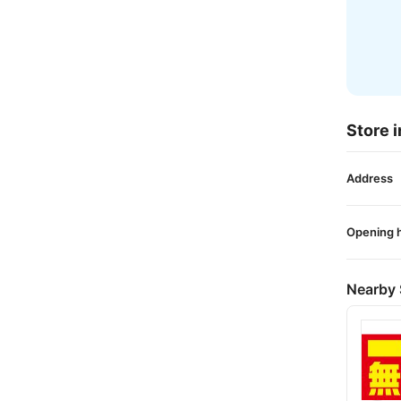
Store i
Address
Opening 
Nearby 