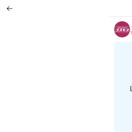
LINEチラシ
B
r
a
n
c
h
T
o
p