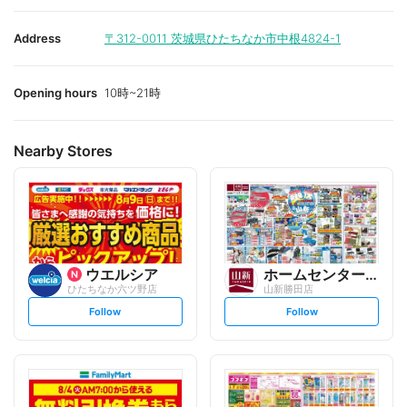
Address
〒312-0011
茨城県ひたちなか市中根4824-1
Opening hours
10時~21時
Nearby Stores
ウエルシア
ホームセンター 山新
ひたちなか六ツ野店
山新勝田店
s
s
Follow
Follow
e
e
t
t
f
f
o
o
l
l
l
l
o
o
w
w