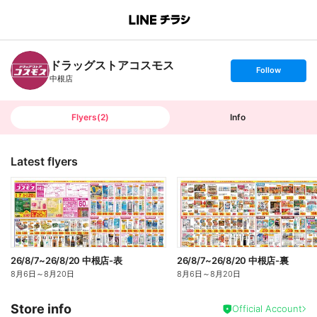
B
r
a
n
ドラッグストアコスモス
c
s
Follow
h
e
中根店
T
t
o
f
p
o
l
l
Flyers
(
2
)
Info
o
w
Latest flyers
26/8/7~26/8/20 中根店-表
26/8/7~26/8/20 中根店-裏
8月6日
～
8月20日
8月6日
～
8月20日
Store info
Official Account