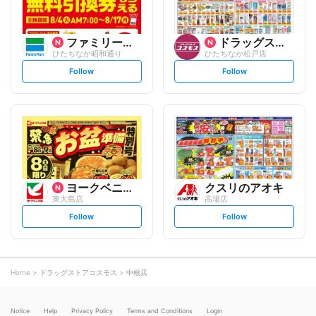
ファミリーマート
ドラッグストアコスモス
ひたちなか昭和通り
ひたちなか松戸店
s
s
Follow
Follow
e
e
t
t
f
f
o
o
l
l
l
l
o
o
w
w
ヨークベニマル
クスリのアオキ
東大島店
高場店
s
s
Follow
Follow
e
e
t
t
f
f
o
o
l
l
l
l
o
o
Home
ドラッグストアコスモス
中根店
w
w
Notice
Help
Privacy Policy
Terms and Conditions
Login