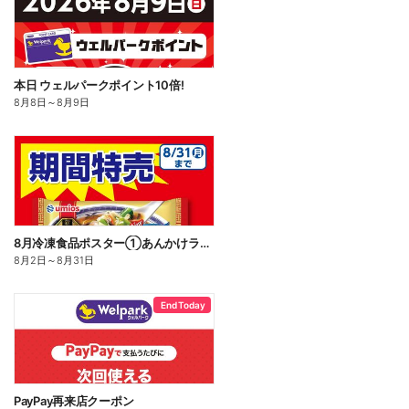
本日 ウェルパークポイント10倍!
8月8日
～
8月9日
8月冷凍食品ポスター①あんかけラーメン
8月2日
～
8月31日
End Today
PayPay再来店クーポン