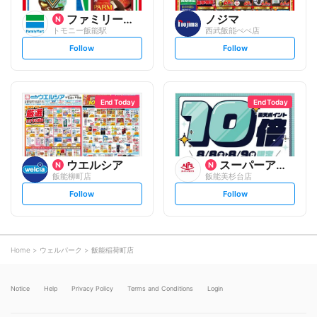
ファミリーマート
ノジマ
トモニー飯能駅
西武飯能ぺぺ店
s
s
Follow
Follow
e
e
t
t
f
f
o
o
l
l
l
l
o
o
End Today
End Today
w
w
ウエルシア
スーパーアルプス
飯能柳町店
飯能美杉台店
s
s
Follow
Follow
e
e
t
t
f
f
o
o
l
l
l
l
o
o
Home
ウェルパーク
飯能稲荷町店
w
w
Notice
Help
Privacy Policy
Terms and Conditions
Login