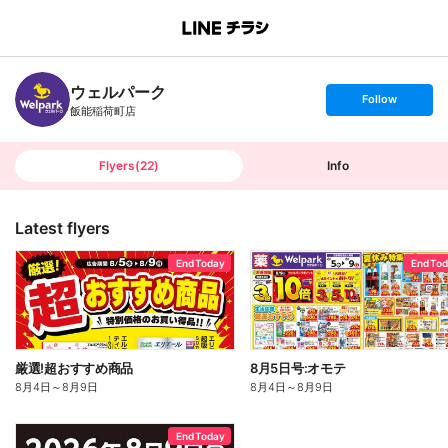
B
r
a
n
ウェルパーク
c
s
Follow
h
e
飯能稲荷町店
T
t
o
f
p
o
l
l
Flyers
(
22
)
Info
o
w
Latest flyers
End Today
End To
厳選!超おすすめ商品
8月5日号:オモテ
8月4日
～
8月9日
8月4日
～
8月9日
End Today