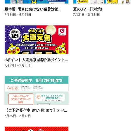
夏本番! 暑さに負けない猛暑対策!
夏のUV・汗対策!
7月31日
～
8月31日
7月31日
～
8月31日
dポイント大還元祭 総額1億ポイント山分けキャンペーン
7月31日
～
9月30日
【ご予約受付中!8/17(月)まで】アベンヌ シカルファット
7月16日
～
8月17日