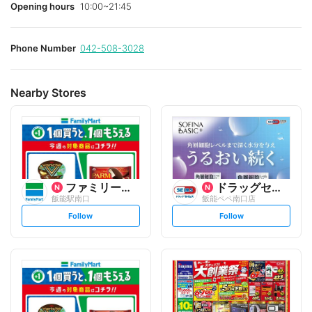
Opening hours
10:00~21:45
Phone Number
042-508-3028
Nearby Stores
ファミリーマート
ドラッグセイムス
飯能駅南口
飯能ペペ南口店
s
s
Follow
Follow
e
e
t
t
f
f
o
o
l
l
l
l
o
o
w
w