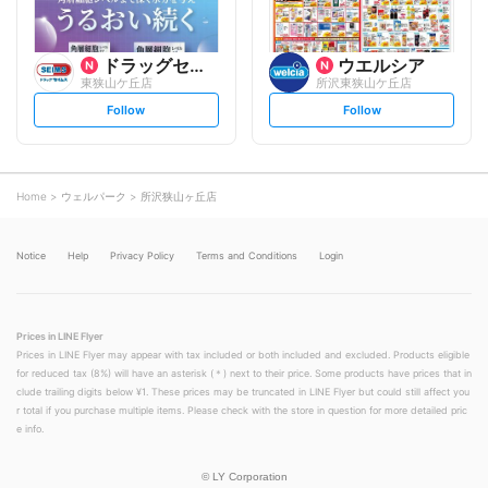
ドラッグセイムス
ウエルシア
東狭山ケ丘店
所沢東狭山ケ丘店
s
s
Follow
Follow
e
e
t
t
f
f
o
o
l
l
l
l
o
o
Home
ウェルパーク
所沢狭山ヶ丘店
w
w
Notice
Help
Privacy Policy
Terms and Conditions
Login
Prices in LINE Flyer
Prices in LINE Flyer may appear with tax included or both included and excluded. Products eligible
for reduced tax (8%) will have an asterisk (＊) next to their price. Some products have prices that in
clude trailing digits below ¥1. These prices may be truncated in LINE Flyer but could still affect you
r total if you purchase multiple items. Please check with the store in question for more detailed pric
e info.
©
LY Corporation