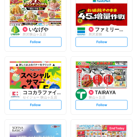
いなげや
ファミリーマート
所沢狭山ヶ丘店
所沢若狭
s
s
Follow
Follow
e
e
t
t
f
f
o
o
l
l
l
l
o
o
w
w
ココカラファイン
TAIRAYA
セイジョー 狭山ヶ丘店
狭山ヶ丘店
s
s
Follow
Follow
e
e
t
t
f
f
o
o
l
l
l
l
o
o
End Today
w
w