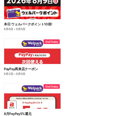
本日 ウェルパークポイント10倍!
8月8日
～
8月9日
End Today
PayPay再来店クーポン
8月2日
～
8月9日
End Today
8月PayPay5%還元