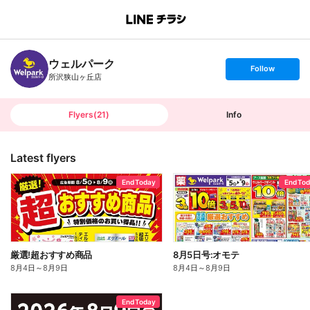
B
r
a
n
ウェルパーク
c
s
Follow
h
e
所沢狭山ヶ丘店
T
t
o
f
p
o
l
l
Flyers
(
21
)
Info
o
w
Latest flyers
End Today
End To
厳選!超おすすめ商品
8月5日号:オモテ
8月4日
～
8月9日
8月4日
～
8月9日
End Today