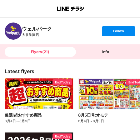
B
r
a
n
ウェルパーク
c
s
Follow
h
e
大泉学園店
T
t
o
f
p
o
l
l
Flyers
(
21
)
Info
o
w
Latest flyers
End Today
End To
厳選!超おすすめ商品
8月5日号:オモテ
8月4日
～
8月9日
8月4日
～
8月9日
End Today