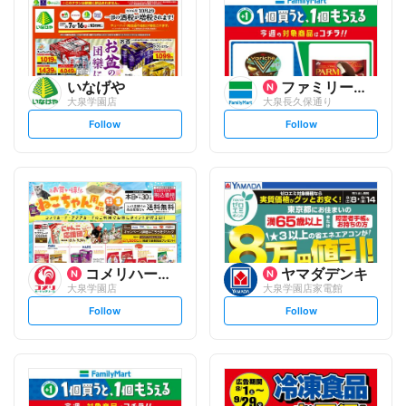
いなげや
ファミリーマート
大泉学園店
大泉長久保通り
s
s
Follow
Follow
e
e
t
t
f
f
o
o
l
l
l
l
o
o
w
w
コメリハード&グリーン
ヤマダデンキ
大泉学園店
大泉学園店家電館
s
s
Follow
Follow
e
e
t
t
f
f
o
o
l
l
l
l
o
o
w
w