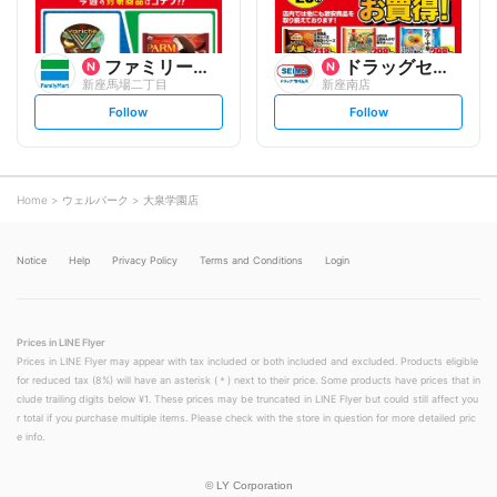
ファミリーマート
ドラッグセイムス
新座馬場二丁目
新座南店
s
s
Follow
Follow
e
e
t
t
f
f
o
o
l
l
l
l
o
o
Home
ウェルパーク
大泉学園店
w
w
Notice
Help
Privacy Policy
Terms and Conditions
Login
Prices in LINE Flyer
Prices in LINE Flyer may appear with tax included or both included and excluded. Products eligible
for reduced tax (8%) will have an asterisk (＊) next to their price. Some products have prices that in
clude trailing digits below ¥1. These prices may be truncated in LINE Flyer but could still affect you
r total if you purchase multiple items. Please check with the store in question for more detailed pric
e info.
©
LY Corporation