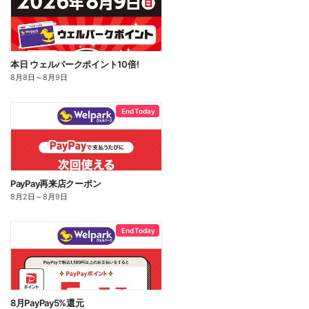
本日 ウェルパークポイント10倍!
8月8日
～
8月9日
End Today
PayPay再来店クーポン
8月2日
～
8月9日
End Today
8月PayPay5%還元