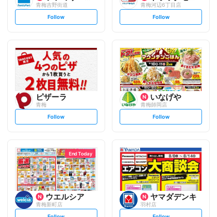
青梅吉野街道
青梅河辺6丁目店
s
s
Follow
Follow
e
e
t
t
f
f
o
o
l
l
l
l
o
o
w
w
ピザーラ
いなげや
青梅
青梅師岡店
s
s
Follow
Follow
e
e
t
t
f
f
o
o
l
l
l
l
o
o
End Today
w
w
ウエルシア
ヤマダデンキ
青梅新町店
羽村店
s
s
Follow
Follow