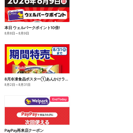
本日 ウェルパークポイント10倍!
8月8日
～
8月9日
8月冷凍食品ポスター①あんかけラーメン
8月2日
～
8月31日
End Today
PayPay再来店クーポン