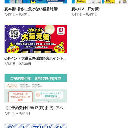
夏本番! 暑さに負けない猛暑対策!
夏のUV・汗対策!
7月31日
～
8月31日
7月31日
～
8月31日
dポイント大還元祭 総額1億ポイント山分けキャンペーン
7月31日
～
9月30日
【ご予約受付中!8/17(月)まで】アベンヌ シカルファット
7月16日
～
8月17日