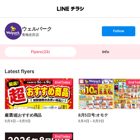
B
r
a
n
ウェルパーク
c
s
Follow
h
e
青梅友田店
T
t
o
f
p
o
l
l
Flyers
(
23
)
Info
o
w
Latest flyers
End Today
End To
厳選!超おすすめ商品
8月5日号:オモテ
8月4日
～
8月9日
8月4日
～
8月9日
End Today