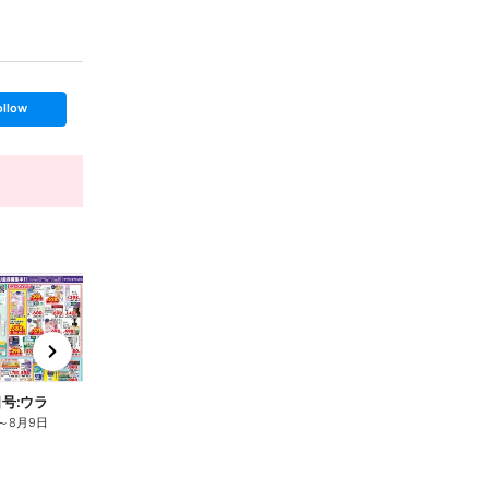
ollow
t
x
e
n
日号:ウラ
～
8月9日