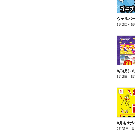
8月2日
～
8
8月2日
～
8
8月もdポ
7月31日
～
8