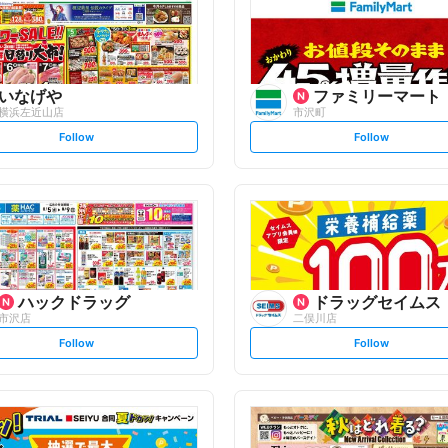
いなげや
ファミリーマート
横浜左近山店
市沢町
s
s
Follow
Follow
e
e
t
t
f
f
o
o
l
l
l
l
o
o
w
w
ハックドラッグ
ドラッグセイムス
市沢店
二俣川店
s
s
Follow
Follow
e
e
t
t
f
f
o
o
l
l
l
l
o
o
w
w