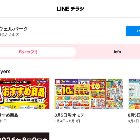
ウェルパーク
s
F
e
横浜左近山店
t
f
o
l
l
Flyers
(
21
)
Info
o
w
lyers
すすめ商品
8月5日号:オモテ
8月5
月9日
8月4日
～
8月9日
8月4日