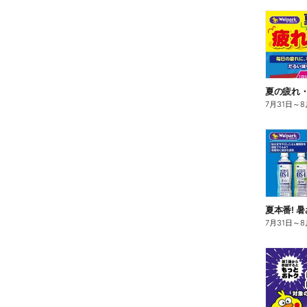
夏の疲れ
7月31日
～
8
夏本番! 
7月31日
～
8