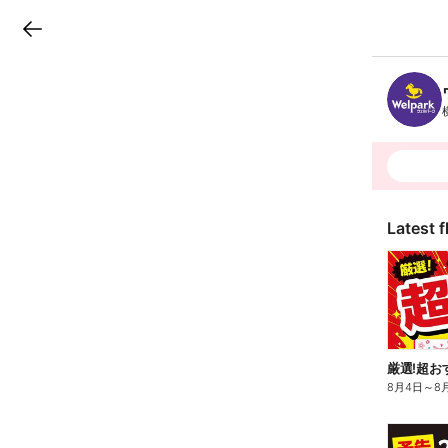
LINEチラシ
B
r
a
n
c
h
T
o
p
Latest f
厳選!超お
8月4日
～
8