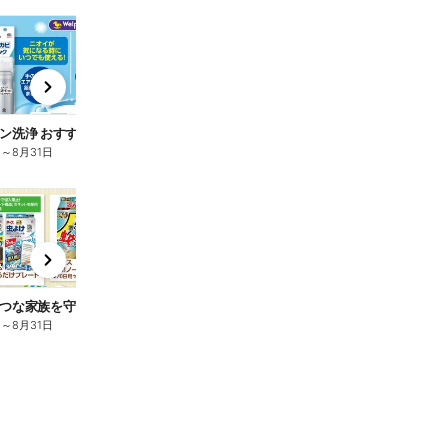
t
x
e
n
ン洗浄 おすすめ4選
日
～
8月31日
t
x
e
n
つな家族を守る虫対策特集!
日
～
8月31日