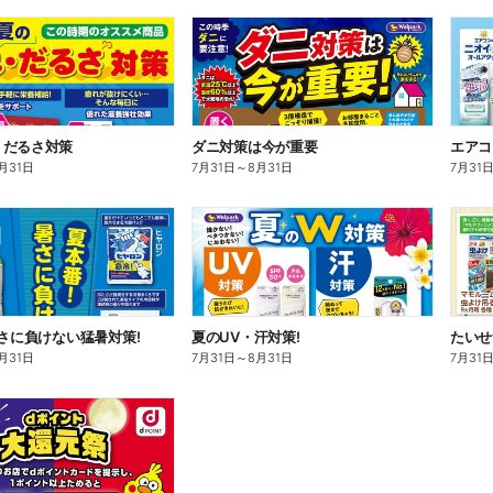
・だるさ対策
ダニ対策は今が重要
エアコ
月31日
7月31日
～
8月31日
7月31
暑さに負けない猛暑対策!
夏のUV・汗対策!
たいせ
月31日
7月31日
～
8月31日
7月31