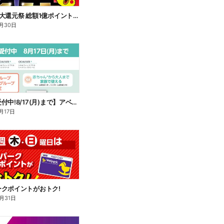
dポイント大還元祭 総額1億ポイント山分けキャンペーン
月30日
【ご予約受付中!8/17(月)まで】アベンヌ シカルファット
月17日
クポイントがおトク!
月31日