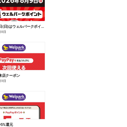
予告 8月9日(日)はウェルパークポイント10倍!
月8日
再来店クーポン
月9日
ay5%還元