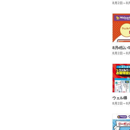
8月2日
～
8
8月d払い
8月2日
～
8
ウェル得
8月2日
～
8