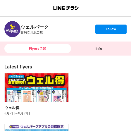
B
r
a
n
ウェルパーク
c
s
Follow
h
e
薬局立川北口店
T
t
o
f
p
o
l
l
Flyers
(
15
)
Info
o
w
Latest flyers
ウェル得
8月2日
～
8月31日