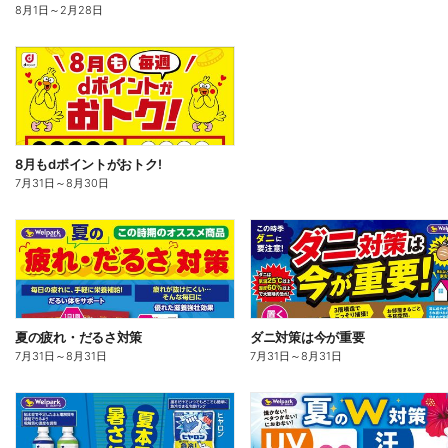
8月1日
～
2月28日
8月もdポイントがおトク!
7月31日
～
8月30日
夏の疲れ・だるさ対策
ダニ対策は今が重要
7月31日
～
8月31日
7月31日
～
8月31日