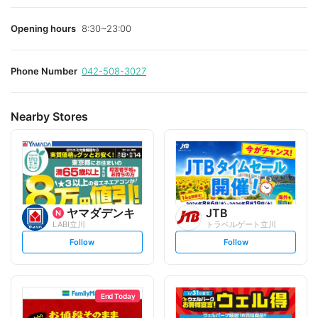
Opening hours
8:30~23:00
Phone Number
042-508-3027
Nearby Stores
ヤマダデンキ
JTB
LABI立川
トラベルゲート立川
s
s
Follow
Follow
e
e
t
t
f
f
o
o
l
l
l
l
o
o
End Today
w
w