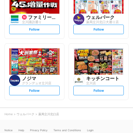
ファミリーマート
ウェルパーク
立川諏訪通り
薬局立川北口大通り店
s
s
Follow
Follow
e
e
t
t
f
f
o
o
l
l
l
l
o
o
w
w
ノジマ
キッチンコート
グランデュオ立川店
立川店
s
s
Follow
Follow
e
e
t
t
f
f
o
o
l
l
l
l
o
o
Home
ウェルパーク
薬局立川北口店
w
w
Notice
Help
Privacy Policy
Terms and Conditions
Login