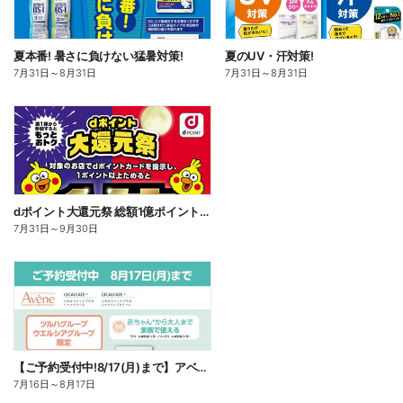
夏本番! 暑さに負けない猛暑対策!
夏のUV・汗対策!
7月31日
～
8月31日
7月31日
～
8月31日
dポイント大還元祭 総額1億ポイント山分けキャンペーン
7月31日
～
9月30日
【ご予約受付中!8/17(月)まで】アベンヌ シカルファット
7月16日
～
8月17日