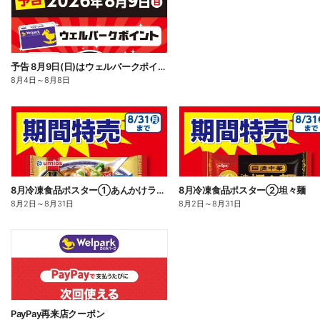
予告 8月9日(日)はウェルパークポイント10倍!
8月4日
～
8月8日
8月冷凍食品ポスター①あんかけラーメン
8月冷凍食品ポスター②坦々麺
8月2日
～
8月31日
8月2日
～
8月31日
PayPay再来店クーポン