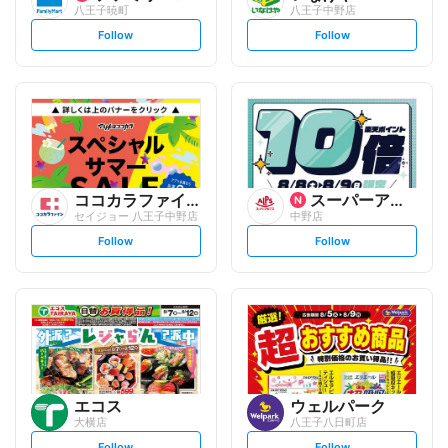
八王子暁町
八王子中野店
s
s
Follow
Follow
e
e
t
t
f
f
o
o
l
l
l
l
o
o
w
w
ココカラファイン
スーパーアルプス
セイジョー 八王子中野店
中野店
s
s
Follow
Follow
e
e
t
t
f
f
o
o
l
l
l
l
o
o
w
w
エコス
ウェルパーク
大横店
八王子八日町店
s
s
Follow
Follow