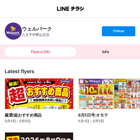
B
r
a
n
ウェルパーク
c
s
Follow
h
e
八王子中野山王店
T
t
o
f
p
o
l
l
Flyers
(
24
)
Info
o
w
Latest flyers
厳選!超おすすめ商品
8月5日号:オモテ
8月4日
～
8月9日
8月4日
～
8月9日