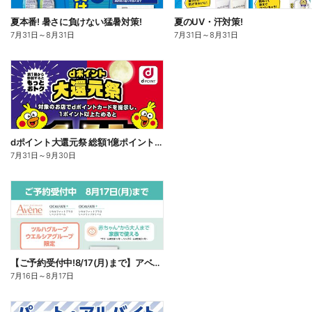
夏本番! 暑さに負けない猛暑対策!
夏のUV・汗対策!
7月31日
～
8月31日
7月31日
～
8月31日
dポイント大還元祭 総額1億ポイント山分けキャンペーン
7月31日
～
9月30日
【ご予約受付中!8/17(月)まで】アベンヌ シカルファット
7月16日
～
8月17日