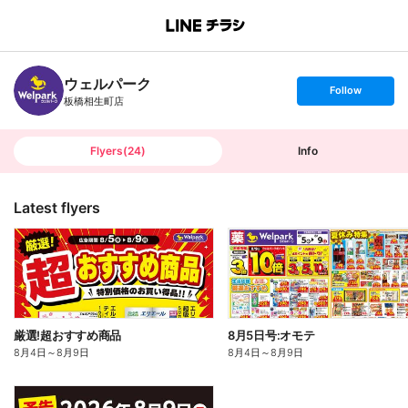
B
r
a
n
ウェルパーク
c
s
Follow
h
e
板橋相生町店
T
t
o
f
p
o
l
l
Flyers
(
24
)
Info
o
w
Latest flyers
厳選!超おすすめ商品
8月5日号:オモテ
8月4日
～
8月9日
8月4日
～
8月9日