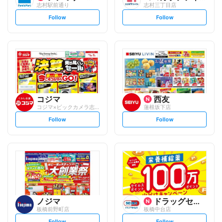
志村駅前通り
志村三丁目店
s
s
Follow
Follow
e
e
t
t
f
f
o
o
l
l
l
l
o
o
w
w
コジマ
西友
コジマ×ビックカメラ志村店
蓮根坂下店
s
s
Follow
Follow
e
e
t
t
f
f
o
o
l
l
l
l
o
o
w
w
ノジマ
ドラッグセイムス
板橋前野町店
板橋中台店
s
s
Follow
Follow