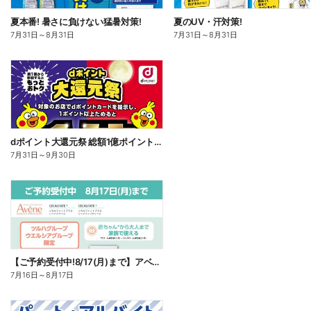
夏本番! 暑さに負けない猛暑対策!
夏のUV・汗対策!
7月31日
～
8月31日
7月31日
～
8月31日
dポイント大還元祭 総額1億ポイント山分けキャンペーン
7月31日
～
9月30日
【ご予約受付中!8/17(月)まで】アベンヌ シカルファット
7月16日
～
8月17日