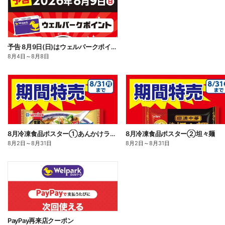
予告 8月9日(日)はウェルパークポイント10倍!
8月4日
～
8月8日
8月冷凍食品ポスター①あんかけラーメン
8月冷凍食品ポスター②坦々麺
8月2日
～
8月31日
8月2日
～
8月31日
PayPay再来店クーポン