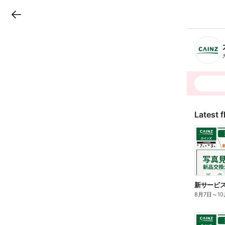
LINEチラシ
B
r
a
n
c
h
T
o
p
Latest f
8月7日
～
1