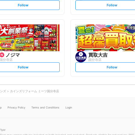
s
s
Follow
Follow
e
e
t
t
f
f
o
o
l
l
l
l
o
o
w
w
ノジマ
買取大吉
国分寺店
国分寺店
s
s
Follow
Follow
e
e
t
t
f
f
o
o
l
l
l
l
o
o
ンズ
カインズリフォーム ミーツ国分寺店
w
w
lp
Privacy Policy
Terms and Conditions
Login
Flyer
 Flyer may appear with tax included or both included and excluded. Products eligible for reduced tax (8%) 