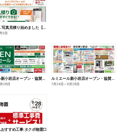
新サービス 写真見積り始めました【ガス給湯器】〇
0月5日
ルミエール新小岩店オープン・協賛セール 7/25号
ルミエール新小岩店オープン・協賛セール 7/25号
9月28日
7月24日
～
9月28日
おすすめ工事:タクボ物置□