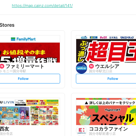
https://map.cainz.com/detail/141/
Stores
ファミリーマート
ウエルシア
トモニー国分寺駅
国分寺駅北口店
s
s
Follow
Follow
e
e
t
t
f
f
o
o
l
l
l
l
o
o
w
w
西友
ココカラファイン
国分寺店
国分寺駅前通り店