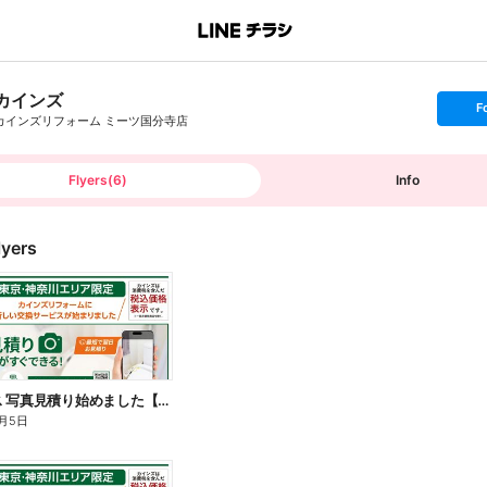
カインズ
s
F
e
カインズリフォーム ミーツ国分寺店
t
f
o
l
l
Flyers
(
6
)
Info
o
w
lyers
新サービス 写真見積り始めました【ビルトインガスコンロ】〇
0月5日