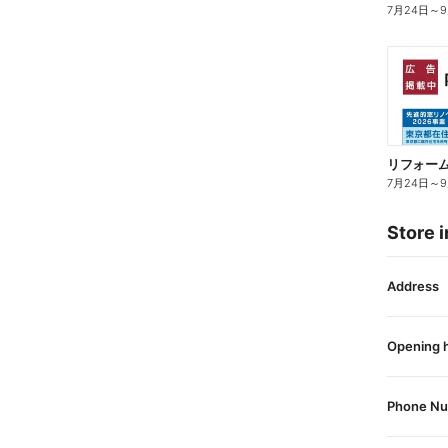
7月24日
～
7月24日
～
Store i
Address
Opening 
Phone N