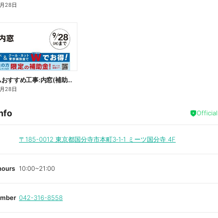
9月28日
リフォームおすすめ工事:内窓(補助金)□
9月28日
nfo
Officia
〒185-0012
東京都国分寺市本町3‐1‐1 ミーツ国分寺 4F
hours
10:00~21:00
umber
042-316-8558