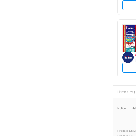
Home
カイ
Notice
He
Prices in LINE 
Prices in LINE