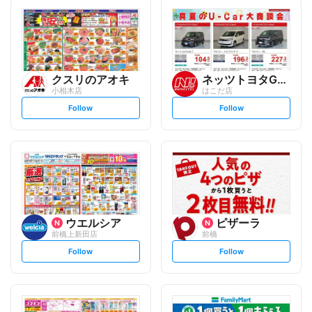
クスリのアオキ
ネッツトヨタGTGぐんま
小相木店
はこだ店
s
s
Follow
Follow
e
e
t
t
f
f
o
o
l
l
l
l
o
o
w
w
ウエルシア
ピザーラ
前橋上新田店
前橋
s
s
Follow
Follow
e
e
t
t
f
f
o
o
l
l
l
l
o
o
w
w