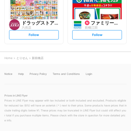
ドラッグストアコスモス
ファミリーマート
六供店
前橋江田
s
s
Follow
Follow
e
e
t
t
f
f
o
o
l
l
l
l
o
o
Home
とりせん
新前橋店
w
w
Notice
Help
Privacy Policy
Terms and Conditions
Login
Prices in LINE Flyer
Prices in LINE Flyer may appear with tax included or both included and excluded. Products eligible
for reduced tax (8%) will have an asterisk (＊) next to their price. Some products have prices that in
clude trailing digits below ¥1. These prices may be truncated in LINE Flyer but could still affect you
r total if you purchase multiple items. Please check with the store in question for more detailed pric
e info.