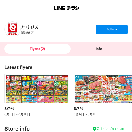
B
r
a
n
とりせん
c
s
Follow
h
e
新前橋店
T
t
o
f
p
o
l
l
Flyers
(
2
)
Info
o
w
Latest flyers
8/7号
8/7号
8月6日
～
8月10日
8月6日
～
8月10日
Store info
Official Account