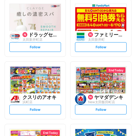
ドラッグセイムス
ファミリーマート
太田新井町店
太田新井町
s
s
Follow
Follow
e
e
t
t
f
f
o
o
l
l
l
l
o
o
End Today
w
w
クスリのアオキ
ヤマダデンキ
浜町店
New太田飯田町店
s
s
Follow
Follow
e
e
t
t
f
f
o
o
l
l
l
l
o
o
End Today
w
w