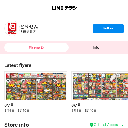
B
r
a
n
とりせん
c
s
Follow
h
e
太田新井店
T
t
o
f
p
o
l
l
Flyers
(
2
)
Info
o
w
Latest flyers
8/7号
8/7号
8月6日
～
8月10日
8月6日
～
8月10日
Store info
Official Account