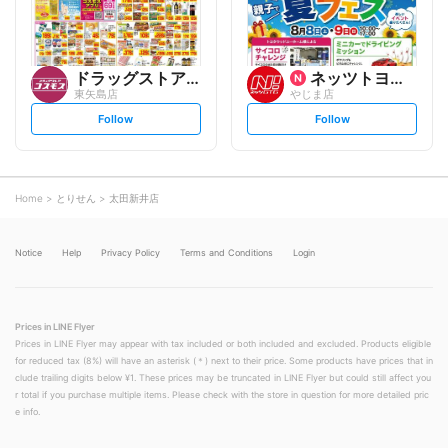
ドラッグストアコスモス
ネッツトヨタGTGぐんま
東矢島店
やじま店
s
s
Follow
Follow
e
e
t
t
f
f
o
o
l
l
l
l
o
o
Home
とりせん
太田新井店
w
w
Notice
Help
Privacy Policy
Terms and Conditions
Login
Prices in LINE Flyer
Prices in LINE Flyer may appear with tax included or both included and excluded. Products eligible
for reduced tax (8%) will have an asterisk (＊) next to their price. Some products have prices that in
clude trailing digits below ¥1. These prices may be truncated in LINE Flyer but could still affect you
r total if you purchase multiple items. Please check with the store in question for more detailed pric
e info.