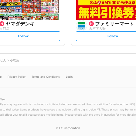
ヤマダデンキ
ファミリーマート
古河店
古河下大野
s
s
Follow
Follow
e
e
t
t
f
f
o
o
l
l
l
l
o
o
せん
小堤店
w
w
lp
Privacy Policy
Terms and Conditions
Login
Flyer
 Flyer may appear with tax included or both included and excluded. Products eligible for reduced tax (8%) 
xt to their price. Some products have prices that include trailing digits below ¥1. These prices may be trunc
till affect your total if you purchase multiple items. Please check with the store in question for more detailed
©
LY Corporation