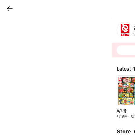
LINEチラシ
B
r
a
n
c
h
T
o
p
Latest f
8/7号
8月6日
～
8
Store i