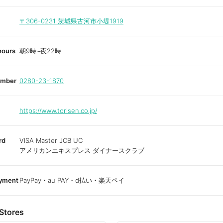
〒306-0231
茨城県古河市小堤1919
hours
朝9時~夜22時
umber
0280-23-1870
https://www.torisen.co.jp/
rd
VISA Master JCB UC
アメリカンエキスプレス ダイナースクラブ
ayment
PayPay・au PAY・d払い・楽天ペイ
Stores