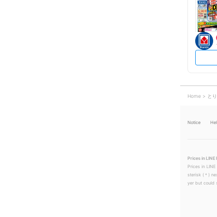
Home
とり
Notice
He
Prices in LINE 
Prices in LINE
sterisk (＊) ne
yer but could s