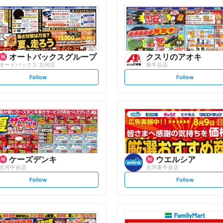
オートバックスグループ
クスリのアオキ
オートバックス 古河店
東牛谷店
s
s
Follow
Follow
e
e
t
t
f
f
o
o
l
l
l
l
o
o
w
w
ケーズデンキ
ウエルシア
古河中央店
古河東牛谷店
s
s
Follow
Follow
e
e
t
t
f
f
o
o
l
l
l
l
o
o
w
w