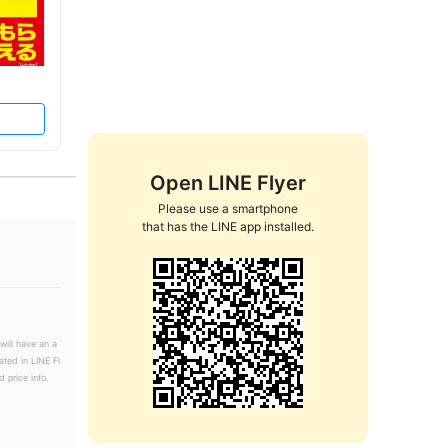
Open LINE Flyer
Please use a smartphone

that has the LINE app installed.
will have an a
ated in LINE Fl
 price info.