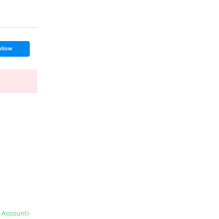
ollow
l Account