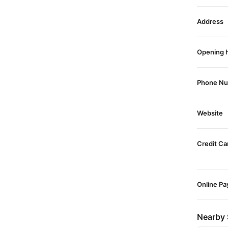
Address
Opening 
Phone N
Website
Credit Ca
Online P
Nearby 