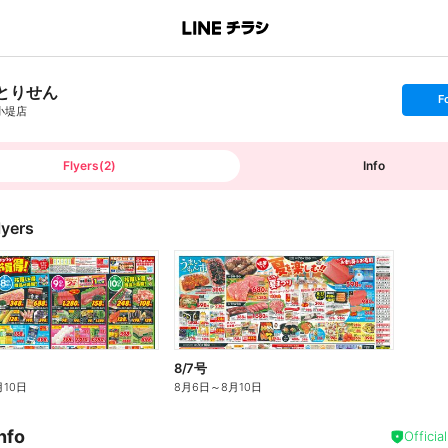
とりせん
s
F
e
小堤店
t
f
o
l
l
Flyers
(
2
)
Info
o
w
lyers
8/7号
月10日
8月6日
～
8月10日
nfo
Officia