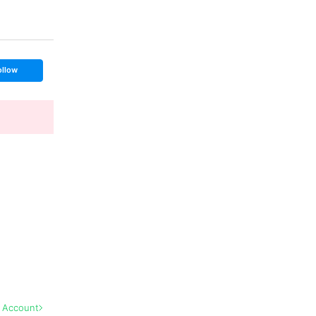
ollow
l Account