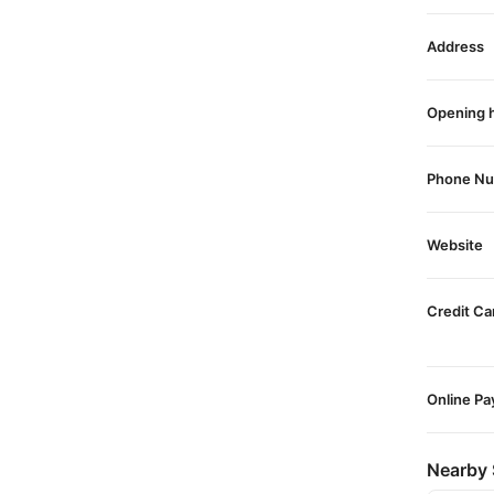
Address
Opening 
Phone N
Website
Credit Ca
Online P
Nearby 