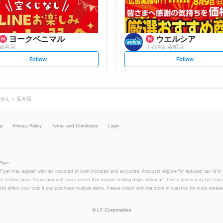
ヨークベニマル
ウエルシア
細谷店
宇都宮細谷町店
s
s
Follow
Follow
e
e
t
t
f
f
o
o
l
l
l
l
o
o
せん
宝木店
w
w
lp
Privacy Policy
Terms and Conditions
Login
Flyer
 Flyer may appear with tax included or both included and excluded. Products eligible for reduced tax (8%) 
xt to their price. Some products have prices that include trailing digits below ¥1. These prices may be trunc
till affect your total if you purchase multiple items. Please check with the store in question for more detailed
©
LY Corporation