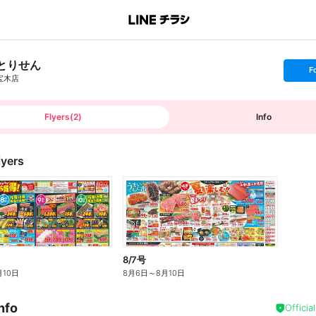
とりせん
s
F
e
宝木店
t
f
o
l
l
Flyers
(
2
)
Info
o
w
lyers
8/7号
月10日
8月6日
～
8月10日
nfo
Officia