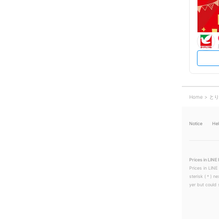
Home
とり
Notice
He
Prices in LINE 
Prices in LINE
sterisk (＊) ne
yer but could s