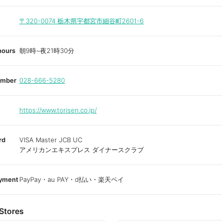
〒320-0074
栃木県宇都宮市細谷町2601-6
hours
朝9時~夜21時30分
umber
028-666-5280
https://www.torisen.co.jp/
rd
VISA Master JCB UC
アメリカンエキスプレス ダイナースクラブ
ayment
PayPay・au PAY・d払い・楽天ペイ
Stores