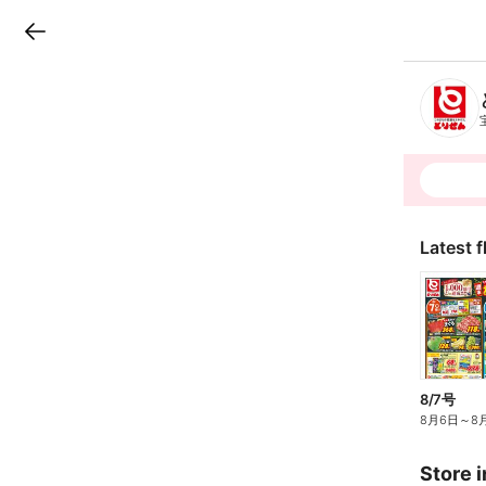
LINEチラシ
B
r
a
n
c
h
T
o
p
Latest f
8/7号
8月6日
～
8
Store i