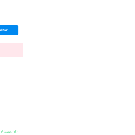
ollow
l Account