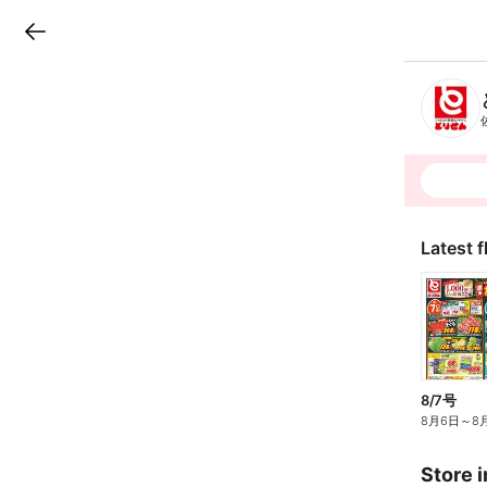
LINEチラシ
B
r
a
n
c
h
T
o
p
Latest f
8/7号
8月6日
～
8
Store i