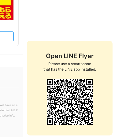
Open LINE Flyer
Please use a smartphone

that has the LINE app installed.
will have an a
ated in LINE Fl
 price info.