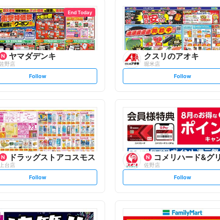
End Today
ヤマダデンキ
クスリのアオキ
佐野店
堀米店
s
s
Follow
Follow
e
e
t
t
f
f
o
o
l
l
l
l
o
o
w
w
ドラッグストアコスモス
コメリハード&グ
上台店
佐野店
s
s
Follow
Follow
e
e
t
t
f
f
o
o
l
l
l
l
o
o
w
w