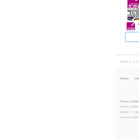
Home
とり
Notice
He
Prices in LINE 
Prices in LINE
sterisk (＊) ne
yer but could s