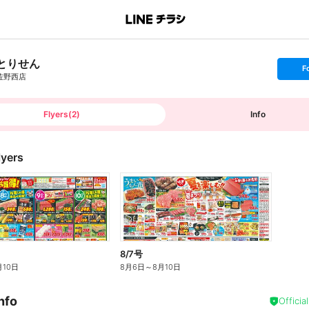
とりせん
s
F
e
佐野西店
t
f
o
l
l
Flyers
(
2
)
Info
o
w
lyers
8/7号
月10日
8月6日
～
8月10日
nfo
Officia