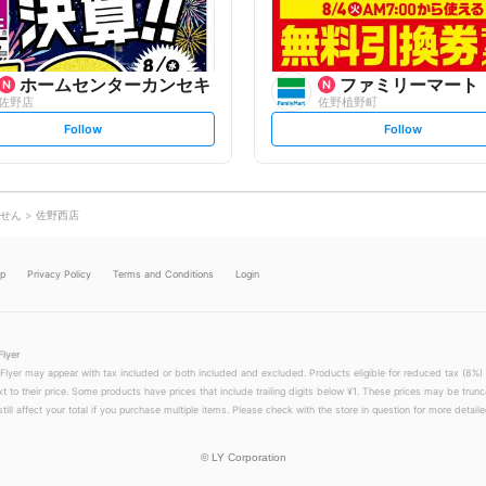
ホームセンターカンセキ
ファミリーマート
佐野店
佐野植野町
s
s
Follow
Follow
e
e
t
t
f
f
o
o
l
l
l
l
o
o
せん
佐野西店
w
w
lp
Privacy Policy
Terms and Conditions
Login
Flyer
 Flyer may appear with tax included or both included and excluded. Products eligible for reduced tax (8%) 
xt to their price. Some products have prices that include trailing digits below ¥1. These prices may be trunc
till affect your total if you purchase multiple items. Please check with the store in question for more detailed
©
LY Corporation