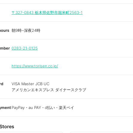
〒327-0843
栃木県佐野市堀米町2563-1
hours
朝9時~深夜24時
umber
0283-21-0125
https://www.torisen.co.jp/
rd
VISA Master JCB UC
アメリカンエキスプレス ダイナースクラブ
ayment
PayPay・au PAY・d払い・楽天ペイ
Stores