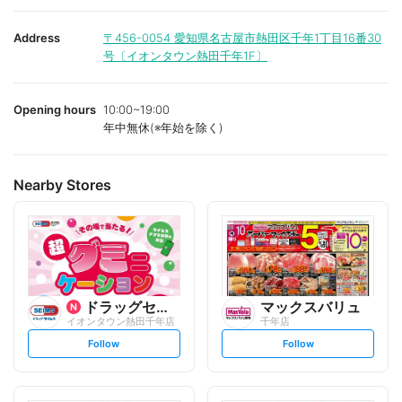
Address
〒456-0054
愛知県名古屋市熱田区千年1丁目16番30
号〔イオンタウン熱田千年1F〕
Opening hours
10:00~19:00
年中無休(※年始を除く)
Nearby Stores
ドラッグセイムス
マックスバリュ
イオンタウン熱田千年店
千年店
s
s
Follow
Follow
e
e
t
t
f
f
o
o
l
l
l
l