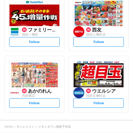
o
o
w
w
ファミリーマート
西友
熱田一番町
熱田三番町店
s
s
Follow
Follow
e
e
t
t
f
f
o
o
l
l
l
l
o
o
w
w
あかのれん
ウエルシア
内田橋店
熱田五番町店
s
s
Follow
Follow
e
e
t
t
f
f
o
o
l
l
l
l
o
o
Home
サンレジャン
イオンタウン熱田千年店
w
w